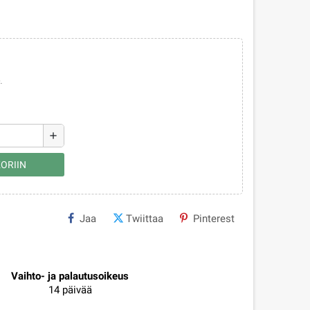
.
add
ORIIN
Jaa
Twiittaa
Pinterest
Vaihto- ja palautusoikeus
14 päivää