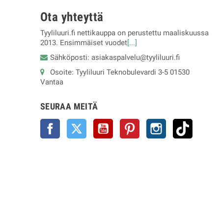
Ota yhteyttä
Tyyliluuri.fi nettikauppa on perustettu maaliskuussa
2013. Ensimmäiset vuodet
[...]
Sähköposti: asiakaspalvelu@tyyliluuri.fi
Osoite: Tyyliluuri Teknobulevardi 3-5 01530
Vantaa
SEURAA MEITÄ
Facebook
Twitter
YouTube
Pinterest
Instagram
TikTok