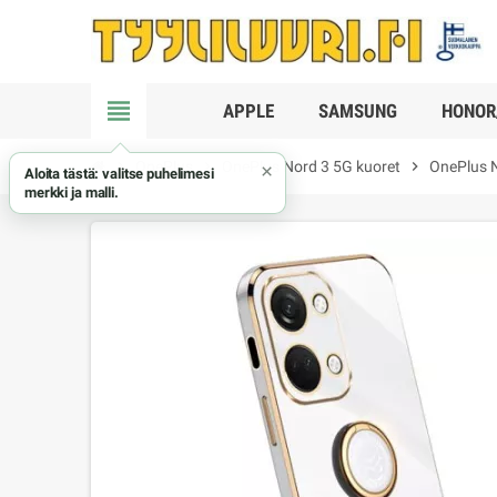
view_headline
APPLE
SAMSUNG
HONOR
chevron_right
OnePlus
chevron_right
OnePlus Nord 3 5G kuoret
chevron_right
OnePlus N
×
Aloita tästä: valitse puhelimesi
merkki ja malli.