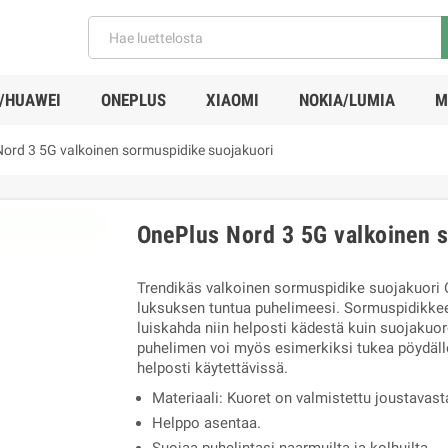
/HUAWEI
ONEPLUS
XIAOMI
NOKIA/LUMIA
M
ord 3 5G valkoinen sormuspidike suojakuori
OnePlus Nord 3 5G valkoinen 
Trendikäs valkoinen sormuspidike suojakuori
luksuksen tuntua puhelimeesi. Sormuspidikkee
luiskahda niin helposti kädestä kuin suojakuor
puhelimen voi myös esimerkiksi tukea pöydälle
helposti käytettävissä.
Materiaali: Kuoret on valmistettu joustavast
Helppo asentaa.