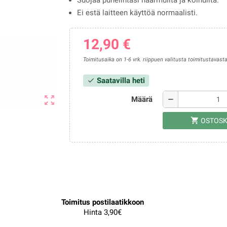
Suojaa puhelintasi naarmuilta ja kolhuilta.
Ei estä laitteen käyttöä normaalisti.
12,90 €
Toimitusaika on 1-6 vrk. riippuen valitusta toimitustavasta
Saatavilla heti
check
zoom_out_map
Määrä
remove
shopping_cart
OSTOSK
Toimitus postilaatikkoon
Hinta 3,90€