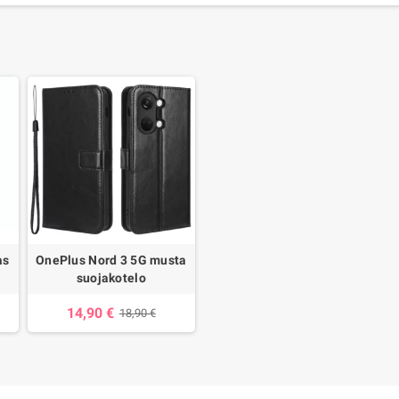
as
OnePlus Nord 3 5G musta
suojakotelo
14,90 €
18,90 €