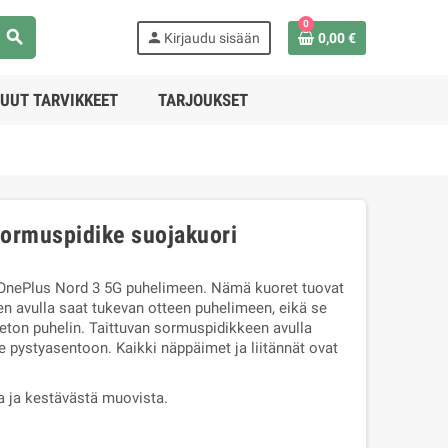
0
search
person
Kirjaudu sisään
0,00 €
UUT TARVIKKEET
TARJOUKSET
sormuspidike suojakuori
 OnePlus Nord 3 5G puhelimeen. Nämä kuoret tuovat
n avulla saat tukevan otteen puhelimeen, eikä se
eton puhelin. Taittuvan sormuspidikkeen avulla
 pystyasentoon. Kaikki näppäimet ja liitännät ovat
a ja kestävästä muovista.