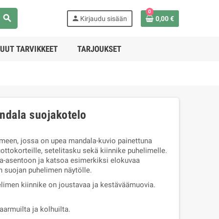
0
search
person
Kirjaudu sisään
0,00 €
UUT TARVIKKEET
TARJOUKSET
ndala suojakotelo
imeen, jossa on upea mandala-kuvio painettuna
tokorteille, setelitasku sekä kiinnike puhelimelle.
ka-asentoon ja katsoa esimerkiksi elokuvaa
n suojan puhelimen näytölle.
elimen kiinnike on joustavaa ja kestäväämuovia.
armuilta ja kolhuilta.