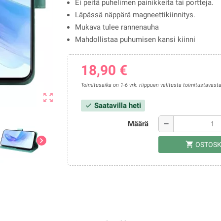
Ei peitä puhelimen painikkeita tai portteja.
Läpässä näppärä magneettikiinnitys.
Mukava tulee rannenauha
Mahdollistaa puhumisen kansi kiinni
18,90 €
Toimitusaika on 1-6 vrk. riippuen valitusta toimitustavasta
zoom_out_map
Saatavilla heti
check
Määrä
remove
chevron_right
shopping_cart
OSTOSK