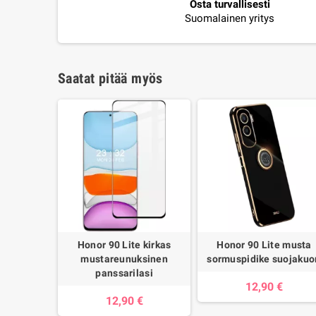
Osta turvallisesti
Suomalainen yritys
Saatat pitää myös
Honor 90 Lite kirkas
Honor 90 Lite musta
mustareunuksinen
sormuspidike suojakuo
panssarilasi
12,90 €
12,90 €