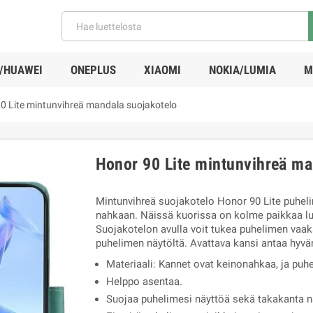
/HUAWEI
ONEPLUS
XIAOMI
NOKIA/LUMIA
M
0 Lite mintunvihreä mandala suojakotelo
Honor 90 Lite mintunvihreä ma
Mintunvihreä suojakotelo Honor 90 Lite puhel
nahkaan. Näissä kuorissa on kolme paikkaa luot
Suojakotelon avulla voit tukea puhelimen vaa
puhelimen näytöltä. Avattava kansi antaa hyvä
Materiaali: Kannet ovat keinonahkaa, ja puh
Helppo asentaa.
Suojaa puhelimesi näyttöä sekä takakanta na