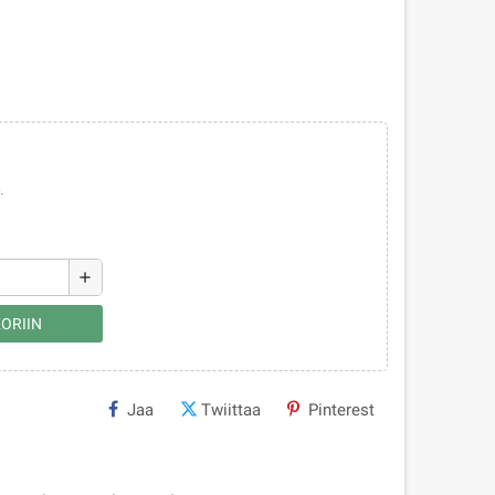
.
add
ORIIN
Jaa
Twiittaa
Pinterest