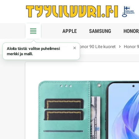
view_headline
APPLE
SAMSUNG
HONOR
chevron_right
Honor / Huawei
chevron_right
Honor 90 Lite kuoret
chevron_right
Honor 9
×
Aloita tästä: valitse puhelimesi
merkki ja malli.