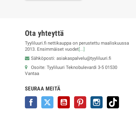
Ota yhteyttä
Tyyliluuri.fi nettikauppa on perustettu maaliskuussa
2013. Ensimmäiset vuodet
[...]
Sähköposti: asiakaspalvelu@tyyliluuri.fi
Osoite: Tyyliluuri Teknobulevardi 3-5 01530
Vantaa
SEURAA MEITÄ
Facebook
Twitter
YouTube
Pinterest
Instagram
TikTok