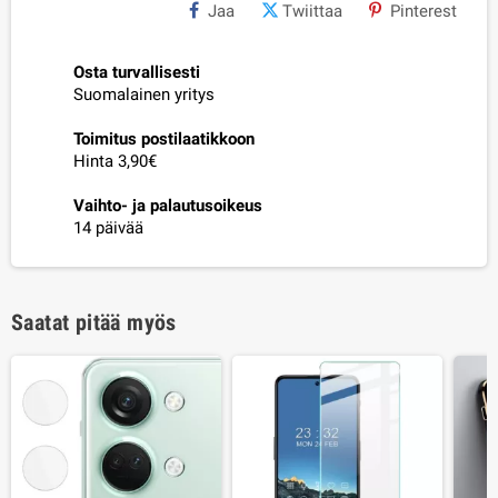
Jaa
Twiittaa
Pinterest
Osta turvallisesti
Suomalainen yritys
Toimitus postilaatikkoon
Hinta 3,90€
Vaihto- ja palautusoikeus
14 päivää
Saatat pitää myös