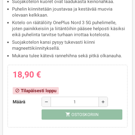
Suojakotelon kuoret ovat laadukasta keinonahkaa.
Puhelin kiinnitetään joustavaa ja kestävää muovia
olevaan kelkkaan.
Kotelo on räätälöity OnePlus Nord 3 5G puhelimelle,
joten painikkeisiin ja liitäntöihin pääsee helposti käsiksi
eikä puhelinta tarvitse turhaan irrottaa kotelosta.
Suojakotelon kansi pysyy tukevasti kiinni
magneettikiinnityksellä.
Mukana tulee kätevä rannehihna sekä pitkä olkanauha.
18,90 €
Tilapäisesti loppu
block
Määrä
remove
add
shopping_cart
OSTOSKORIIN