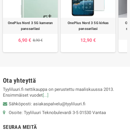
OnePlus Nord 3 5G kameran
OnePlus Nord 3 5G kirkas
On
panssarilasi
panssarilasi
su
6,90 €
12,90 €
8,90 €
Ota yhteyttä
Tyyliluuri.fi nettikauppa on perustettu maaliskuussa 2013.
Ensimmäiset vuodet
[...]
Sähköposti: asiakaspalvelu@tyyliluuri.fi
Osoite: Tyyliluuri Teknobulevardi 3-5 01530 Vantaa
SEURAA MEITÄ