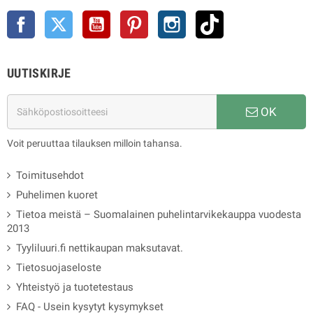
Facebook
Twitter
YouTube
Pinterest
Instagram
TikTok
UUTISKIRJE
OK
Voit peruuttaa tilauksen milloin tahansa.
Toimitusehdot
Puhelimen kuoret
Tietoa meistä – Suomalainen puhelintarvikekauppa vuodesta
2013
Tyyliluuri.fi nettikaupan maksutavat.
Tietosuojaseloste
Yhteistyö ja tuotetestaus
FAQ - Usein kysytyt kysymykset