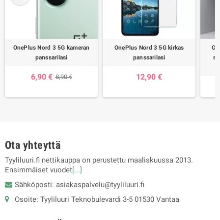
OnePlus Nord 3 5G kameran
OnePlus Nord 3 5G kirkas
On
panssarilasi
panssarilasi
su
6,90 €
12,90 €
8,90 €
Ota yhteyttä
Tyyliluuri.fi nettikauppa on perustettu maaliskuussa 2013.
Ensimmäiset vuodet
[...]
Sähköposti: asiakaspalvelu@tyyliluuri.fi
Osoite: Tyyliluuri Teknobulevardi 3-5 01530 Vantaa