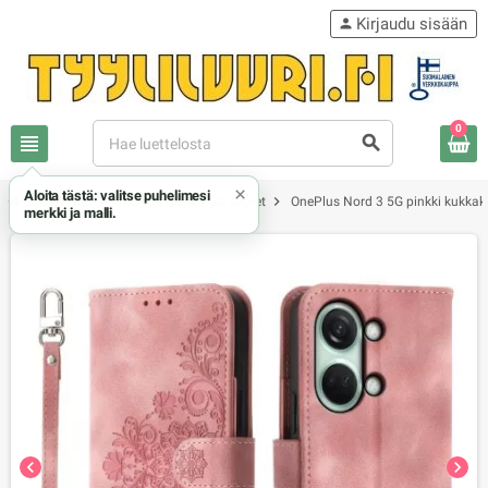
Kirjaudu sisään
person
0
view_headline
search
×
Aloita tästä: valitse puhelimesi
chevron_right
chevron_right
chevron_right
OnePlus
OnePlus Nord 3 5G kuoret
OnePlus Nord 3 5G pinkki kukkak
merkki ja malli.
chevron_left
chevron_right