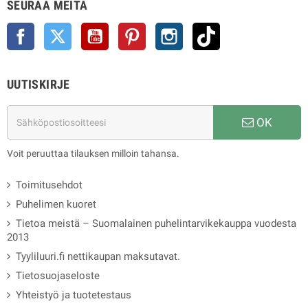
SEURAA MEITÄ
Facebook
Twitter
YouTube
Pinterest
Instagram
TikTok
UUTISKIRJE
OK
Voit peruuttaa tilauksen milloin tahansa.
Toimitusehdot
Puhelimen kuoret
Tietoa meistä – Suomalainen puhelintarvikekauppa vuodesta
2013
Tyyliluuri.fi nettikaupan maksutavat.
Tietosuojaseloste
Yhteistyö ja tuotetestaus