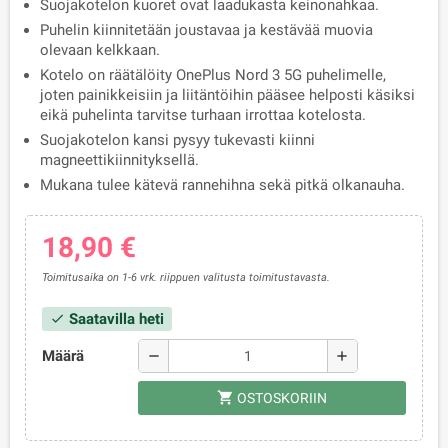
Suojakotelon kuoret ovat laadukasta keinonahkaa.
Puhelin kiinnitetään joustavaa ja kestävää muovia
olevaan kelkkaan.
Kotelo on räätälöity OnePlus Nord 3 5G puhelimelle,
joten painikkeisiin ja liitäntöihin pääsee helposti käsiksi
eikä puhelinta tarvitse turhaan irrottaa kotelosta.
Suojakotelon kansi pysyy tukevasti kiinni
magneettikiinnityksellä.
Mukana tulee kätevä rannehihna sekä pitkä olkanauha.
18,90 €
Toimitusaika on 1-6 vrk. riippuen valitusta toimitustavasta.
Saatavilla heti
check
Määrä
remove
add
shopping_cart
OSTOSKORIIN