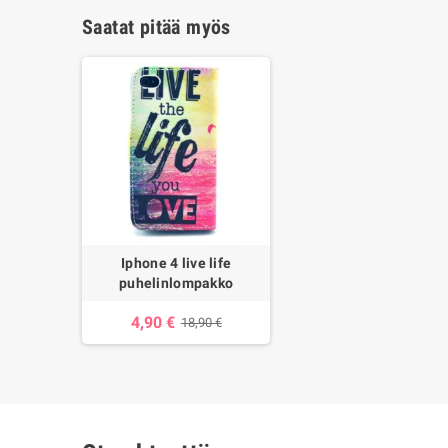
Saatat pitää myös
Iphone 4 live life
puhelinlompakko
4,90 €
18,90 €