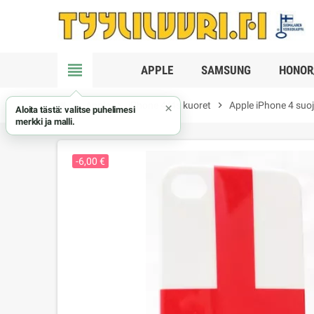
view_headline
APPLE
SAMSUNG
HONOR
chevron_right
Apple
chevron_right
iPhone 4/4s kuoret
chevron_right
Apple iPhone 4 suoj
×
Aloita tästä: valitse puhelimesi
merkki ja malli.
-6,00 €