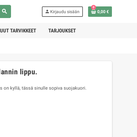
0
search
person
Kirjaudu sisään
0,00 €
UUT TARVIKKEET
TARJOUKSET
annin lippu.
 on kyllä, tässä sinulle sopiva suojakuori.