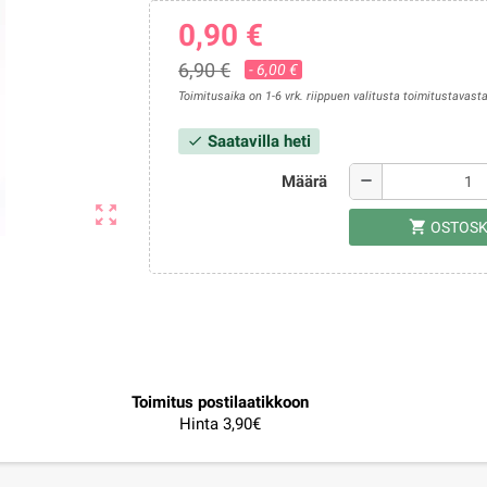
0,90 €
6,90 €
- 6,00 €
Toimitusaika on 1-6 vrk. riippuen valitusta toimitustavasta
Saatavilla heti
check
Määrä
remove
zoom_out_map
shopping_cart
OSTOSK
Toimitus postilaatikkoon
Hinta 3,90€