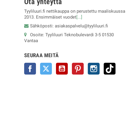
Ota yhteyttä
Tyyliluuri.fi nettikauppa on perustettu maaliskuussa
2013. Ensimmäiset vuodet
[...]
Sähköposti: asiakaspalvelu@tyyliluuri.fi
Osoite: Tyyliluuri Teknobulevardi 3-5 01530
Vantaa
SEURAA MEITÄ
Facebook
Twitter
YouTube
Pinterest
Instagram
TikTok