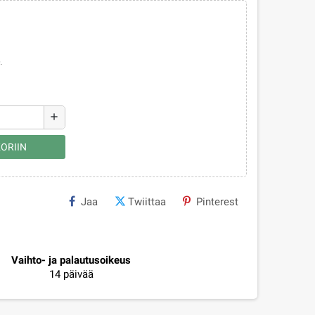
.
add
ORIIN
Jaa
Twiittaa
Pinterest
Vaihto- ja palautusoikeus
14 päivää