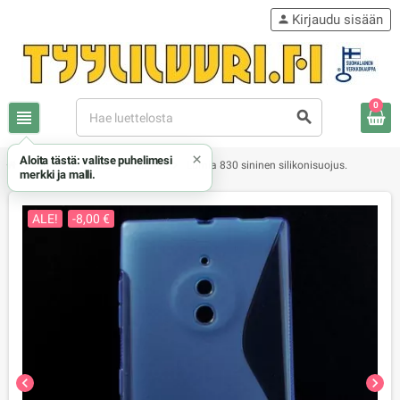
Kirjaudu sisään
person
0
view_headline
search
×
Aloita tästä: valitse puhelimesi
chevron_right
chevron_right
chevron_right
Nokia
Lumia 830 kuoret
Lumia 830 sininen silikonisuojus.
merkki ja malli.
ALE!
-8,00 €
chevron_left
chevron_right