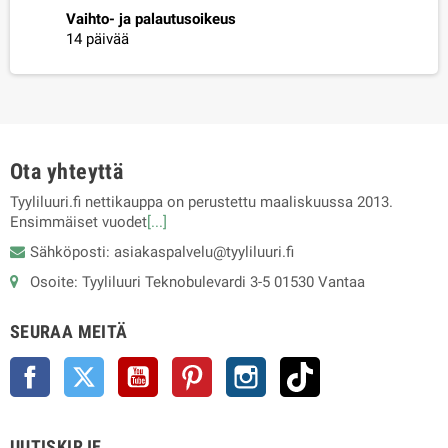
Vaihto- ja palautusoikeus
14 päivää
Ota yhteyttä
Tyyliluuri.fi nettikauppa on perustettu maaliskuussa 2013.
Ensimmäiset vuodet
[...]
Sähköposti: asiakaspalvelu@tyyliluuri.fi
Osoite: Tyyliluuri Teknobulevardi 3-5 01530 Vantaa
SEURAA MEITÄ
Facebook
Twitter
YouTube
Pinterest
Instagram
TikTok
UUTISKIRJE