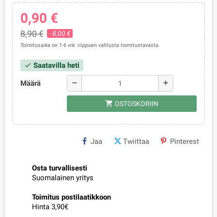
0,90 €
8,90 €
- 8,00 €
Toimitusaika on 1-6 vrk. riippuen valitusta toimitustavasta.
Saatavilla heti
check
Määrä
remove
add
shopping_cart
OSTOSKORIIN
Jaa
Twiittaa
Pinterest
Osta turvallisesti
Suomalainen yritys
Toimitus postilaatikkoon
Hinta 3,90€