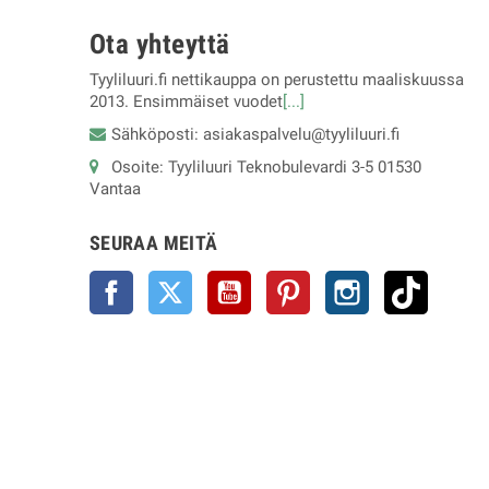
Ota yhteyttä
Tyyliluuri.fi nettikauppa on perustettu maaliskuussa
2013. Ensimmäiset vuodet
[...]
Sähköposti: asiakaspalvelu@tyyliluuri.fi
Osoite: Tyyliluuri Teknobulevardi 3-5 01530
Vantaa
SEURAA MEITÄ
Facebook
Twitter
YouTube
Pinterest
Instagram
TikTok