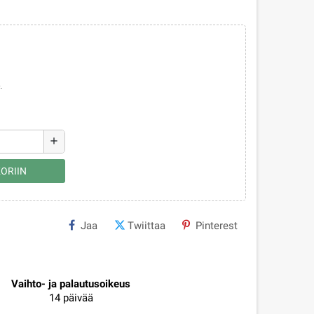
.
add
ORIIN
Jaa
Twiittaa
Pinterest
Vaihto- ja palautusoikeus
14 päivää