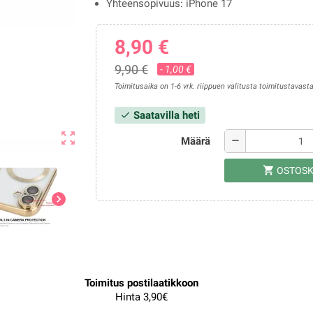
Yhteensopivuus: iPhone 17
8,90 €
9,90 €
- 1,00 €
Toimitusaika on 1-6 vrk. riippuen valitusta toimitustavasta
Saatavilla heti
check
zoom_out_map
Määrä
remove
shopping_cart
OSTOSK
chevron_right
Toimitus postilaatikkoon
Hinta 3,90€