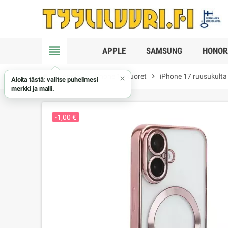
view_headline
APPLE
SAMSUNG
HONOR
chevron_right
Apple
chevron_right
iPhone 17 kuoret
chevron_right
iPhone 17 ruusukulta
×
Aloita tästä: valitse puhelimesi
merkki ja malli.
-1,00 €