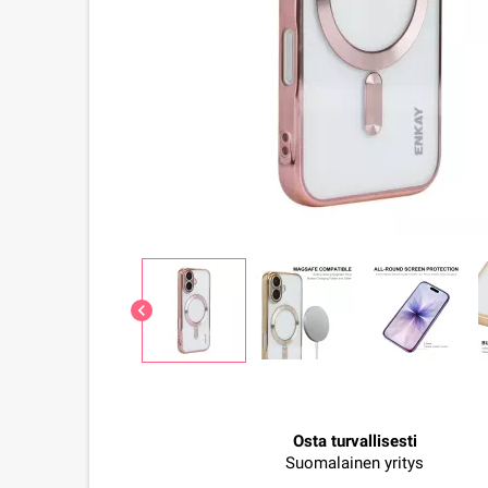
chevron_left
Osta turvallisesti
Suomalainen yritys