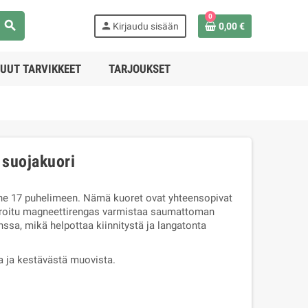
0
search
person
Kirjaudu sisään
0,00 €
UUT TARVIKKEET
TARJOUKSET
 suojakuori
one 17 puhelimeen. Nämä kuoret ovat yhteensopivat
roitu magneettirengas varmistaa saumattoman
sa, mikä helpottaa kiinnitystä ja langatonta
a ja kestävästä muovista.