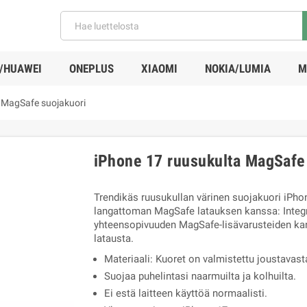
/HUAWEI
ONEPLUS
XIAOMI
NOKIA/LUMIA
M
 MagSafe suojakuori
iPhone 17 ruusukulta MagSafe
Trendikäs ruusukullan värinen suojakuori iPh
langattoman MagSafe latauksen kanssa: Integ
yhteensopivuuden MagSafe-lisävarusteiden kans
latausta.
Materiaali: Kuoret on valmistettu joustavast
Suojaa puhelintasi naarmuilta ja kolhuilta.
Ei estä laitteen käyttöä normaalisti.