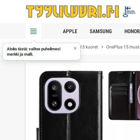
view_headline
APPLE
SAMSUNG
HONOR
chevron_right
OnePlus
chevron_right
OnePlus 15 kuoret
chevron_right
OnePlus 15 musta
×
Aloita tästä: valitse puhelimesi
merkki ja malli.