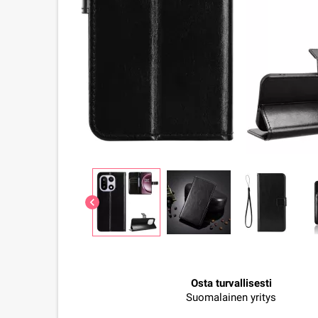
chevron_left
Osta turvallisesti
Suomalainen yritys