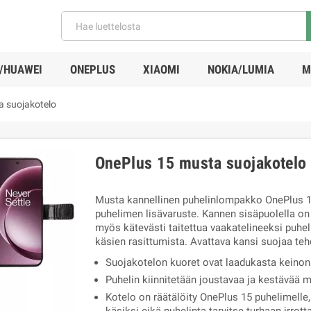
/HUAWEI
ONEPLUS
XIAOMI
NOKIA/LUMIA
M
 suojakotelo
OnePlus 15 musta suojakotelo
Musta kannellinen puhelinlompakko OnePlus 
puhelimen lisävaruste. Kannen sisäpuolella on
myös kätevästi taitettua vaakatelineeksi puhel
käsien rasittumista. Avattava kansi suojaa te
Suojakotelon kuoret ovat laadukasta keino
Puhelin kiinnitetään joustavaa ja kestävää 
Kotelo on räätälöity OnePlus 15 puhelimelle, 