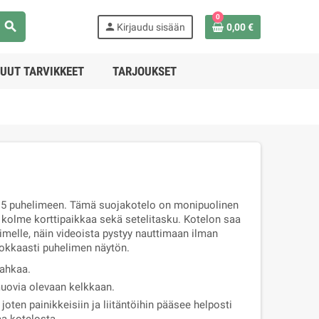
0
search
person
Kirjaudu sisään
0,00 €
UUT TARVIKKEET
TARJOUKSET
15 puhelimeen. Tämä suojakotelo on monipuolinen
 kolme korttipaikkaa sekä setelitasku. Kotelon saa
imelle, näin videoista pystyy nauttimaan ilman
hokkaasti puhelimen näytön.
nahkaa.
muovia olevaan kelkkaan.
joten painikkeisiin ja liitäntöihin pääsee helposti