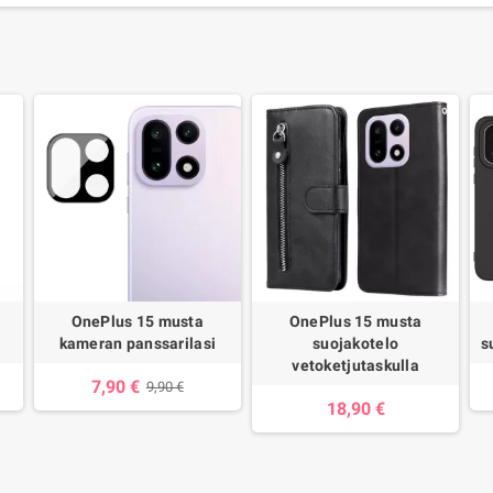
OnePlus 15 musta
OnePlus 15 musta
kameran panssarilasi
suojakotelo
s
vetoketjutaskulla
7,90 €
9,90 €
18,90 €