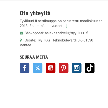
Ota yhteyttä
Tyyliluuri.fi nettikauppa on perustettu maaliskuussa
2013. Ensimmäiset vuodet
[...]
Sähköposti: asiakaspalvelu@tyyliluuri.fi
Osoite: Tyyliluuri Teknobulevardi 3-5 01530
Vantaa
SEURAA MEITÄ
Facebook
Twitter
YouTube
Pinterest
Instagram
TikTok