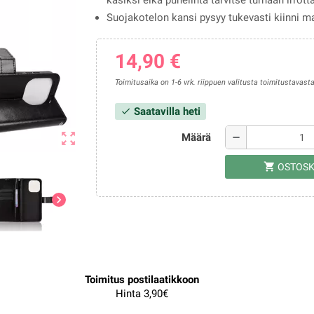
käsiksi eikä puhelinta tarvitse turhaan irrott
Suojakotelon kansi pysyy tukevasti kiinni ma
14,90 €
Toimitusaika on 1-6 vrk. riippuen valitusta toimitustavasta
Saatavilla heti
check
zoom_out_map
Määrä
remove
shopping_cart
OSTOSK
chevron_right
Toimitus postilaatikkoon
Hinta 3,90€