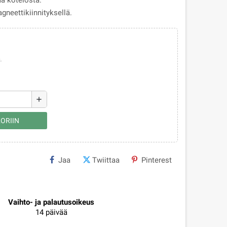
aa kotelosta.
gneettikiinnityksellä.
.
add
ORIIN
Jaa
Twiittaa
Pinterest
Vaihto- ja palautusoikeus
14 päivää