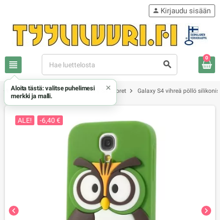
Kirjaudu sisään
person
0
view_headline
search
×
Aloita tästä: valitse puhelimesi
chevron_right
chevron_right
chevron_right
Samsung
Samsung Galaxy S4 kuoret
Galaxy S4 vihreä pöllö silikoni
merkki ja malli.
ALE!
-6,40 €
chevron_left
chevron_right