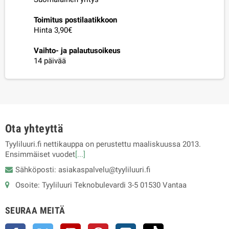
Toimitus postilaatikkoon
Hinta 3,90€
Vaihto- ja palautusoikeus
14 päivää
Ota yhteyttä
Tyyliluuri.fi nettikauppa on perustettu maaliskuussa 2013.
Ensimmäiset vuodet
[...]
Sähköposti: asiakaspalvelu@tyyliluuri.fi
Osoite: Tyyliluuri Teknobulevardi 3-5 01530 Vantaa
SEURAA MEITÄ
Facebook
Twitter
YouTube
Pinterest
Instagram
TikTok