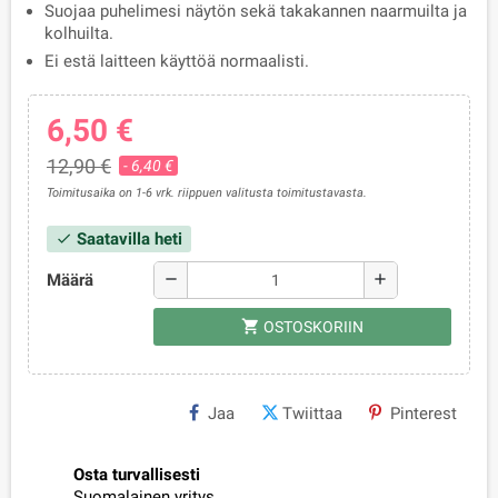
Suojaa puhelimesi näytön sekä takakannen naarmuilta ja
kolhuilta.
Ei estä laitteen käyttöä normaalisti.
6,50 €
12,90 €
- 6,40 €
Toimitusaika on 1-6 vrk. riippuen valitusta toimitustavasta.
Saatavilla heti
check
Määrä
remove
add
shopping_cart
OSTOSKORIIN
Jaa
Twiittaa
Pinterest
Osta turvallisesti
Suomalainen yritys