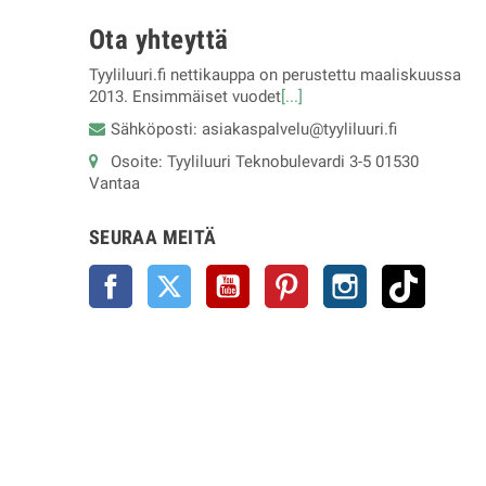
Ota yhteyttä
Tyyliluuri.fi nettikauppa on perustettu maaliskuussa
2013. Ensimmäiset vuodet
[...]
Sähköposti: asiakaspalvelu@tyyliluuri.fi
Osoite: Tyyliluuri Teknobulevardi 3-5 01530
Vantaa
SEURAA MEITÄ
Facebook
Twitter
YouTube
Pinterest
Instagram
TikTok