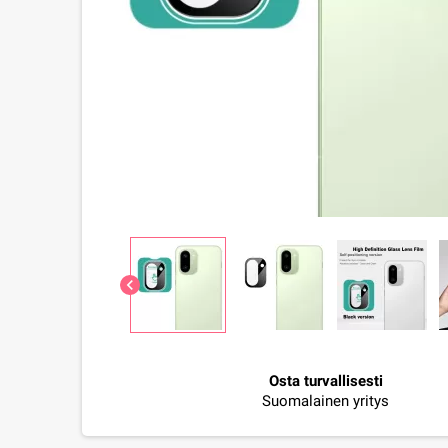
chevron_left
Osta turvallisesti
Suomalainen yritys