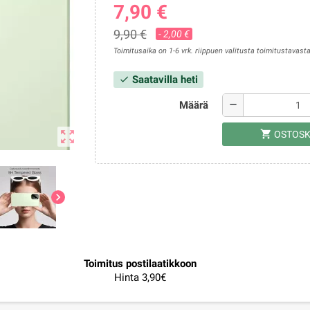
7,90 €
9,90 €
- 2,00 €
Toimitusaika on 1-6 vrk. riippuen valitusta toimitustavasta
Saatavilla heti
check
Määrä
remove
shopping_cart
zoom_out_map
OSTOSK
chevron_right
Toimitus postilaatikkoon
Hinta 3,90€