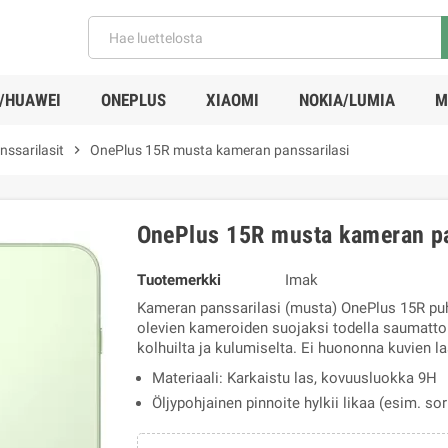
/HUAWEI
ONEPLUS
XIAOMI
NOKIA/LUMIA
M
ssarilasit
chevron_right
OnePlus 15R musta kameran panssarilasi
OnePlus 15R musta kameran pa
Tuotemerkki
Imak
Kameran panssarilasi (musta) OnePlus 15R puh
olevien kameroiden suojaksi todella saumatto
kolhuilta ja kulumiselta. Ei huononna kuvien la
Materiaali: Karkaistu las, kovuusluokka 9H
Öljypohjainen pinnoite hylkii likaa (esim. sor