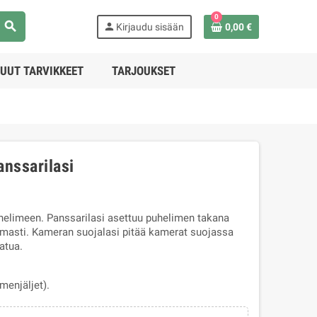
0
search
person
Kirjaudu sisään
0,00 €
UUT TARVIKKEET
TARJOUKSET
nssarilasi
elimeen. Panssarilasi asettuu puhelimen takana
masti. Kameran suojalasi pitää kamerat suojassa
atua.
menjäljet).