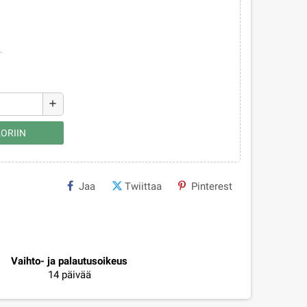
.
add
ORIIN
Jaa
Twiittaa
Pinterest
Vaihto- ja palautusoikeus
14 päivää