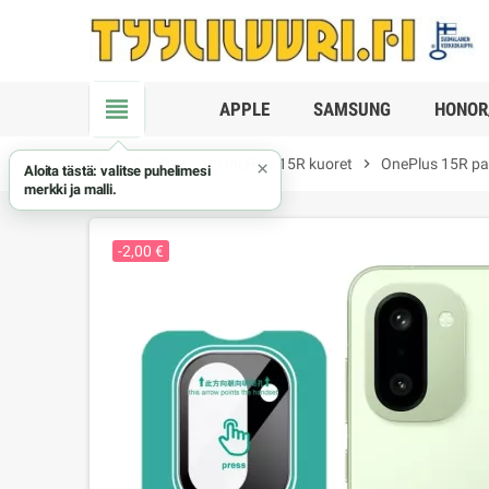
view_headline
APPLE
SAMSUNG
HONOR
chevron_right
OnePlus
chevron_right
OnePlus 15R kuoret
chevron_right
OnePlus 15R pan
×
Aloita tästä: valitse puhelimesi
merkki ja malli.
-2,00 €