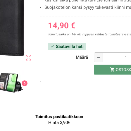
käsiksi eikä puhelinta tarvitse turhaan irrott
Suojakotelon kansi pysyy tukevasti kiinni ma
14,90 €
Toimitusaika on 1-6 vrk. riippuen valitusta toimitustavasta
Saatavilla heti
check
zoom_out_map
Määrä
remove
shopping_cart
OSTOSK
chevron_right
Toimitus postilaatikkoon
Hinta 3,90€