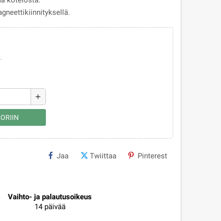
aa kotelosta.
gneettikiinnityksellä.
.
add
ORIIN
Jaa
Twiittaa
Pinterest
Vaihto- ja palautusoikeus
14 päivää