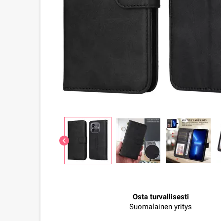
chevron_left
Osta turvallisesti
Suomalainen yritys