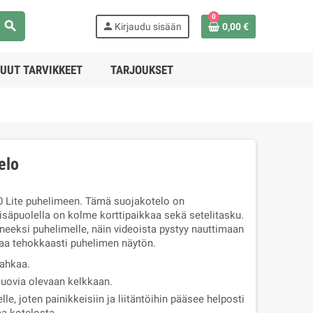
0
search
person
Kirjaudu sisään
0,00 €
UUT TARVIKKEET
TARJOUKSET
elo
 Lite puhelimeen. Tämä suojakotelo on
säpuolella on kolme korttipaikkaa sekä setelitasku.
neeksi puhelimelle, näin videoista pystyy nauttimaan
jaa tehokkaasti puhelimen näytön.
nahkaa.
muovia olevaan kelkkaan.
le, joten painikkeisiin ja liitäntöihin pääsee helposti