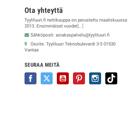
Ota yhteyttä
Tyyliluuri.fi nettikauppa on perustettu maaliskuussa
2013. Ensimmäiset vuodet
[...]
Sähköposti: asiakaspalvelu@tyyliluuri.fi
Osoite: Tyyliluuri Teknobulevardi 3-5 01530
Vantaa
SEURAA MEITÄ
Facebook
Twitter
YouTube
Pinterest
Instagram
TikTok