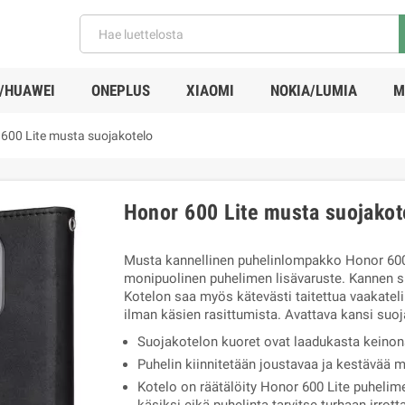
/HUAWEI
ONEPLUS
XIAOMI
NOKIA/LUMIA
M
600 Lite musta suojakotelo
Honor 600 Lite musta suojakot
Musta kannellinen puhelinlompakko Honor 600
monipuolinen puhelimen lisävaruste. Kannen si
Kotelon saa myös kätevästi taitettua vaakateli
ilman käsien rasittumista. Avattava kansi suo
Suojakotelon kuoret ovat laadukasta keino
Puhelin kiinnitetään joustavaa ja kestävää 
Kotelo on räätälöity Honor 600 Lite puhelimel