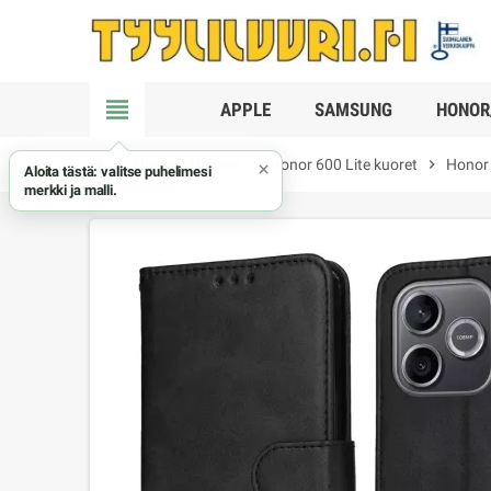
view_headline
APPLE
SAMSUNG
HONOR
chevron_right
Honor / Huawei
chevron_right
Honor 600 Lite kuoret
chevron_right
Honor 
×
Aloita tästä: valitse puhelimesi
merkki ja malli.