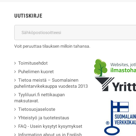
UUTISKIRJE
Voit peruuttaa tilauksen milloin tahansa.
Toimitusehdot
Puhelimen kuoret
Tietoa meistä – Suomalainen
puhelintarvikekauppa vuodesta 2013
Tyyliluuri.fi nettikaupan
maksutavat.
Tietosuojaseloste
Yhteistyö ja tuotetestaus
FAQ - Usein kysytyt kysymykset
Information about us in English