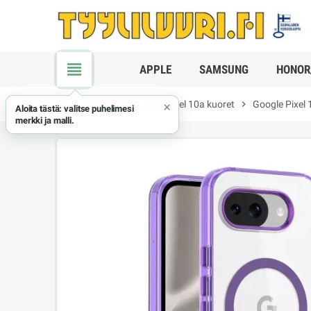
view_headline
APPLE
SAMSUNG
HONOR
chevron_right
Google
chevron_right
Google Pixel 10a kuoret
chevron_right
Google Pixel 
×
Aloita tästä: valitse puhelimesi
merkki ja malli.