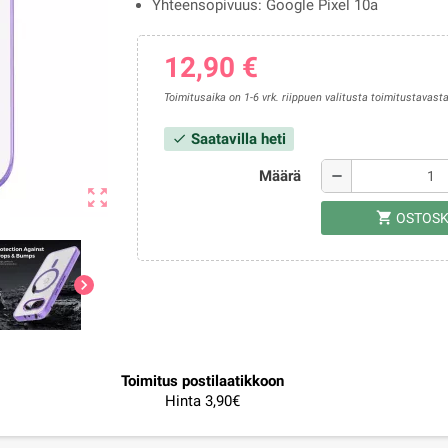
Yhteensopivuus: Google Pixel 10a
12,90 €
Toimitusaika on 1-6 vrk. riippuen valitusta toimitustavasta
Saatavilla heti
check
Määrä
remove
zoom_out_map
shopping_cart
OSTOSK
chevron_right
Toimitus postilaatikkoon
Hinta 3,90€