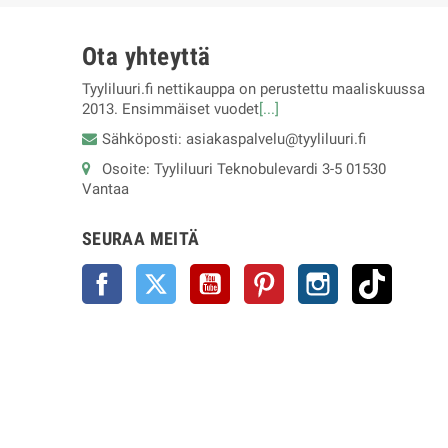
Ota yhteyttä
Tyyliluuri.fi nettikauppa on perustettu maaliskuussa
2013. Ensimmäiset vuodet
[...]
Sähköposti: asiakaspalvelu@tyyliluuri.fi
Osoite: Tyyliluuri Teknobulevardi 3-5 01530
Vantaa
SEURAA MEITÄ
Facebook
Twitter
YouTube
Pinterest
Instagram
TikTok