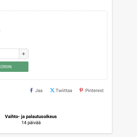
.
add
ORIIN
Jaa
Twiittaa
Pinterest
Vaihto- ja palautusoikeus
14 päivää