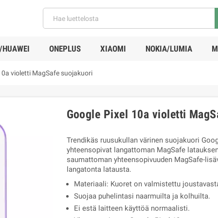
/HUAWEI
ONEPLUS
XIAOMI
NOKIA/LUMIA
M
10a violetti MagSafe suojakuori
Google Pixel 10a violetti MagS
Trendikäs ruusukullan värinen suojakuori Goo
yhteensopivat langattoman MagSafe latauksen 
saumattoman yhteensopivuuden MagSafe-lisävar
langatonta latausta.
Materiaali: Kuoret on valmistettu joustavast
Suojaa puhelintasi naarmuilta ja kolhuilta.
Ei estä laitteen käyttöä normaalisti.