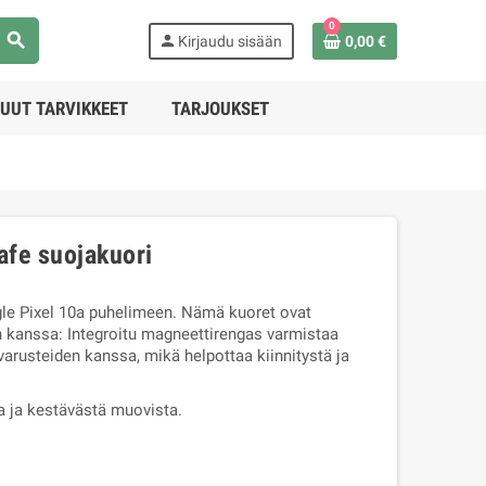
0
search
person
Kirjaudu sisään
0,00 €
UUT TARVIKKEET
TARJOUKSET
afe suojakuori
gle Pixel 10a puhelimeen. Nämä kuoret ovat
kanssa: Integroitu magneettirengas varmistaa
usteiden kanssa, mikä helpottaa kiinnitystä ja
a ja kestävästä muovista.