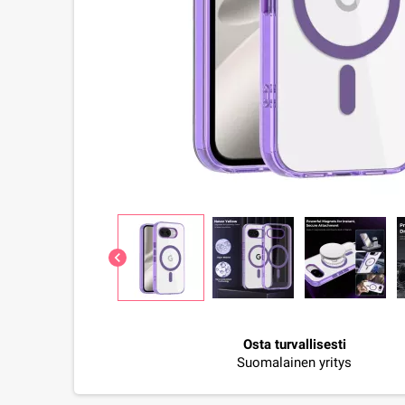
chevron_left
Osta turvallisesti
Suomalainen yritys