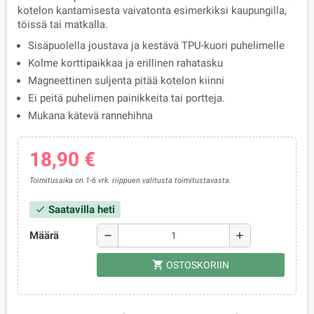
kotelon kantamisesta vaivatonta esimerkiksi kaupungilla,
töissä tai matkalla.
Sisäpuolella joustava ja kestävä TPU-kuori puhelimelle
Kolme korttipaikkaa ja erillinen rahatasku
Magneettinen suljenta pitää kotelon kiinni
Ei peitä puhelimen painikkeita tai portteja.
Mukana kätevä rannehihna
18,90 €
Toimitusaika on 1-6 vrk. riippuen valitusta toimitustavasta.
Saatavilla heti
check
Määrä
remove
add
shopping_cart
OSTOSKORIIN