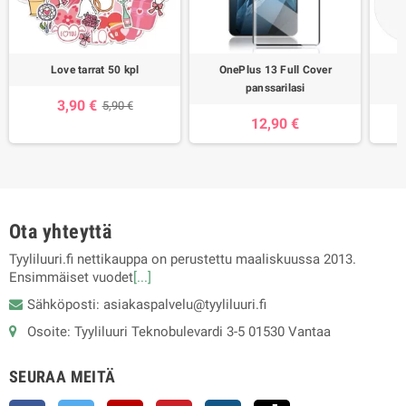
Love tarrat 50 kpl
OnePlus 13 Full Cover
panssarilasi
3,90 €
5,90 €
12,90 €
Ota yhteyttä
Tyyliluuri.fi nettikauppa on perustettu maaliskuussa 2013.
Ensimmäiset vuodet
[...]
Sähköposti: asiakaspalvelu@tyyliluuri.fi
Osoite: Tyyliluuri Teknobulevardi 3-5 01530 Vantaa
SEURAA MEITÄ