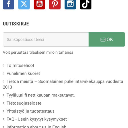
Facebook
Twitter
YouTube
Pinterest
Instagram
TikTok
UUTISKIRJE
OK
Voit peruuttaa tilauksen milloin tahansa.
Toimitusehdot
Puhelimen kuoret
Tietoa meistä – Suomalainen puhelintarvikekauppa vuodesta
2013
Tyyliluuri.fi nettikaupan maksutavat.
Tietosuojaseloste
Yhteistyö ja tuotetestaus
FAQ - Usein kysytyt kysymykset
Information about us in English