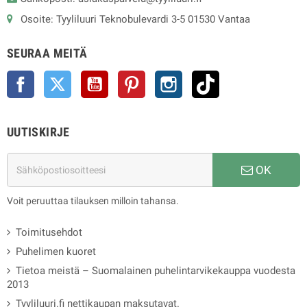
Osoite: Tyyliluuri Teknobulevardi 3-5 01530 Vantaa
SEURAA MEITÄ
Facebook
Twitter
YouTube
Pinterest
Instagram
TikTok
UUTISKIRJE
OK
Voit peruuttaa tilauksen milloin tahansa.
Toimitusehdot
Puhelimen kuoret
Tietoa meistä – Suomalainen puhelintarvikekauppa vuodesta
2013
Tyyliluuri.fi nettikaupan maksutavat.