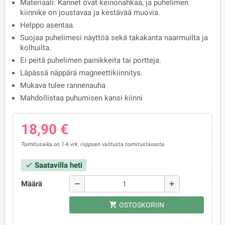
Materiaali: Kannet ovat keinonahkaa, ja puhelimen
kiinnike on joustavaa ja kestävää muovia.
Helppo asentaa.
Suojaa puhelimesi näyttöä sekä takakanta naarmuilta ja
kolhuilta.
Ei peitä puhelimen painikkeita tai portteja.
Läpässä näppärä magneettikiinnitys.
Mukava tulee rannenauha
Mahdollistaa puhumisen kansi kiinni
18,90 €
Toimitusaika on 1-6 vrk. riippuen valitusta toimitustavasta.
Saatavilla heti
check
Määrä
remove
add
shopping_cart
OSTOSKORIIN