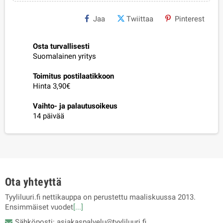
Jaa
Twiittaa
Pinterest
Osta turvallisesti
Suomalainen yritys
Toimitus postilaatikkoon
Hinta 3,90€
Vaihto- ja palautusoikeus
14 päivää
Ota yhteyttä
Tyyliluuri.fi nettikauppa on perustettu maaliskuussa 2013.
Ensimmäiset vuodet
[...]
Sähköposti: asiakaspalvelu@tyyliluuri.fi