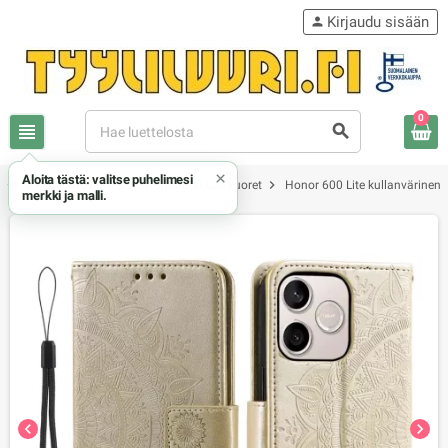
Kirjaudu sisään
person
0
view_headline
search
×
Aloita tästä: valitse puhelimesi
chevron_right
chevron_right
chevron_right
Honor / Huawei
Honor 600 Lite kuoret
Honor 600 Lite kullanvärinen
merkki ja malli.
chevron_left
chevron_right