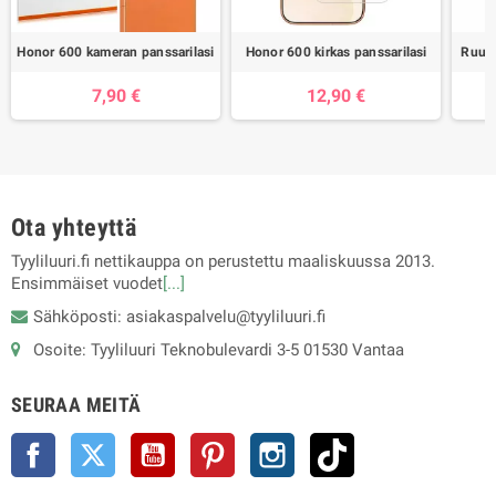
Honor 600 kameran panssarilasi
Honor 600 kirkas panssarilasi
Ruusu
7,90 €
12,90 €
Ota yhteyttä
Tyyliluuri.fi nettikauppa on perustettu maaliskuussa 2013.
Ensimmäiset vuodet
[...]
Sähköposti: asiakaspalvelu@tyyliluuri.fi
Osoite: Tyyliluuri Teknobulevardi 3-5 01530 Vantaa
SEURAA MEITÄ
Facebook
Twitter
YouTube
Pinterest
Instagram
TikTok