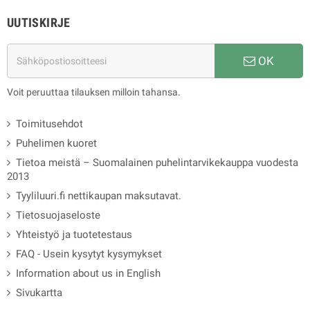
UUTISKIRJE
OK
Voit peruuttaa tilauksen milloin tahansa.
Toimitusehdot
Puhelimen kuoret
Tietoa meistä – Suomalainen puhelintarvikekauppa vuodesta
2013
Tyyliluuri.fi nettikaupan maksutavat.
Tietosuojaseloste
Yhteistyö ja tuotetestaus
FAQ - Usein kysytyt kysymykset
Information about us in English
Sivukartta