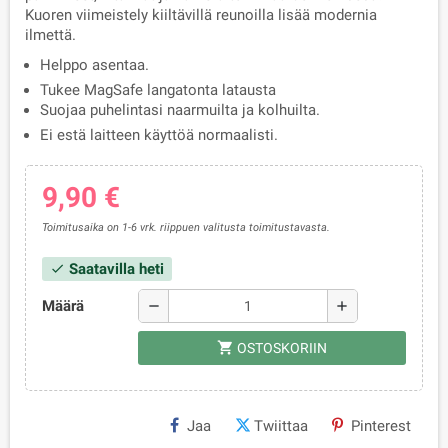
Kuoren viimeistely kiiltävillä reunoilla lisää modernia
ilmettä.
Helppo asentaa.
Tukee MagSafe langatonta latausta
Suojaa puhelintasi naarmuilta ja kolhuilta.
Ei estä laitteen käyttöä normaalisti.
9,90 €
Toimitusaika on 1-6 vrk. riippuen valitusta toimitustavasta.
Saatavilla heti
check
Määrä
remove
add
shopping_cart
OSTOSKORIIN
Jaa
Twiittaa
Pinterest