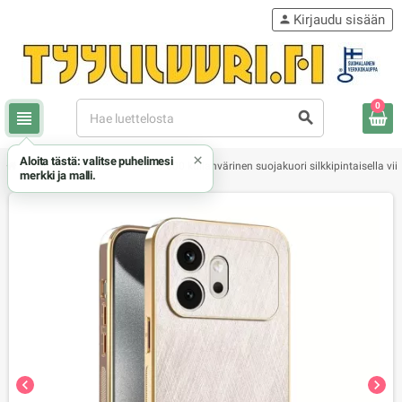
Kirjaudu sisään
person
0
view_headline
search
×
Aloita tästä: valitse puhelimesi
chevron_right
chevron_right
Honor / Huawei
Honor 600 kullanvärinen suojakuori silkkipintaisella vii
merkki ja malli.
chevron_left
chevron_right