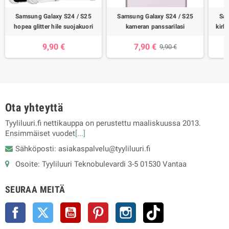
Samsung Galaxy S24 / S25
Samsung Galaxy S24 / S25
Sam
hopea glitter hile suojakuori
kameran panssarilasi
kirk
9,90 €
7,90 €
9,90 €
Ota yhteyttä
Tyyliluuri.fi nettikauppa on perustettu maaliskuussa 2013.
Ensimmäiset vuodet
[...]
Sähköposti: asiakaspalvelu@tyyliluuri.fi
Osoite: Tyyliluuri Teknobulevardi 3-5 01530 Vantaa
SEURAA MEITÄ
Facebook
Twitter
YouTube
Pinterest
Instagram
TikTok