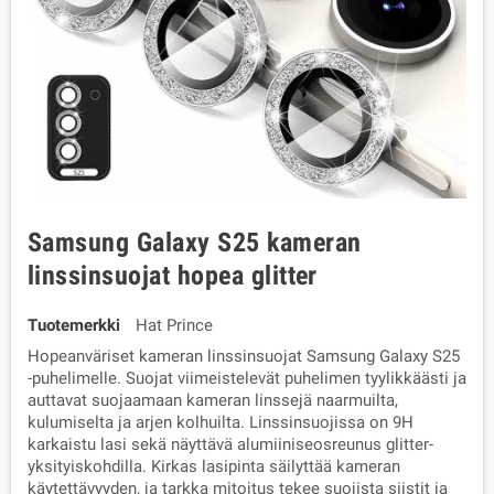
Samsung Galaxy S25 kameran
linssinsuojat hopea glitter
Tuotemerkki
Hat Prince
Hopeanväriset kameran linssinsuojat Samsung Galaxy S25
-puhelimelle. Suojat viimeistelevät puhelimen tyylikkäästi ja
auttavat suojaamaan kameran linssejä naarmuilta,
kulumiselta ja arjen kolhuilta. Linssinsuojissa on 9H
karkaistu lasi sekä näyttävä alumiiniseosreunus glitter-
yksityiskohdilla. Kirkas lasipinta säilyttää kameran
käytettävyyden, ja tarkka mitoitus tekee suojista siistit ja