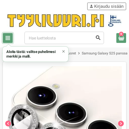
Kirjaudu sisään
person
0
view_headline
search
×
Aloita tästä: valitse puhelimesi
chevron_right
chevron_right
chevron_right
Samsung
Samsung Galaxy S25 kuoret
Samsung Galaxy S25 panssari
merkki ja malli.
chevron_left
chevron_right