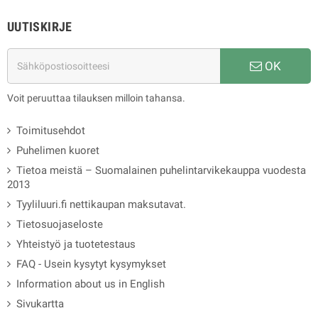
UUTISKIRJE
OK
Voit peruuttaa tilauksen milloin tahansa.
Toimitusehdot
Puhelimen kuoret
Tietoa meistä – Suomalainen puhelintarvikekauppa vuodesta
2013
Tyyliluuri.fi nettikaupan maksutavat.
Tietosuojaseloste
Yhteistyö ja tuotetestaus
FAQ - Usein kysytyt kysymykset
Information about us in English
Sivukartta