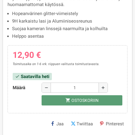
huomaamattomat käytössä.
Hopeanvärinen glitter-viimeistely
9H karkaistu lasi ja Alumiiniseosreunus
Suojaa kameran linssejä naarmuilta ja kolhuilta
Helppo asentaa
12,90 €
Toimitusaika on 1-6 vrk. riippuen valitusta toimitustavasta.
Saatavilla heti
check
Määrä
remove
add
shopping_cart
OSTOSKORIIN
Jaa
Twiittaa
Pinterest