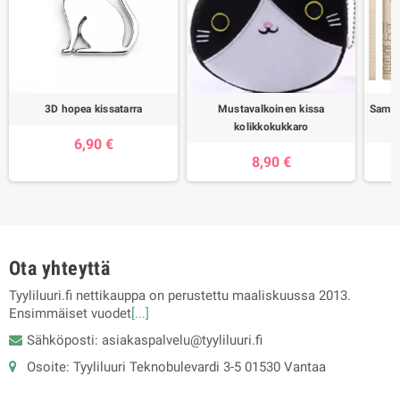
3D hopea kissatarra
Mustavalkoinen kissa
Samsu
kolikkokukkaro
6,90 €
8,90 €
Ota yhteyttä
Tyyliluuri.fi nettikauppa on perustettu maaliskuussa 2013.
Ensimmäiset vuodet
[...]
Sähköposti: asiakaspalvelu@tyyliluuri.fi
Osoite: Tyyliluuri Teknobulevardi 3-5 01530 Vantaa