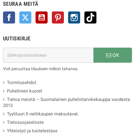
SEURAA MEITÄ
Facebook
Twitter
YouTube
Pinterest
Instagram
TikTok
UUTISKIRJE
OK
Voit peruuttaa tilauksen milloin tahansa.
Toimitusehdot
Puhelimen kuoret
Tietoa meistä – Suomalainen puhelintarvikekauppa vuodesta
2013
Tyyliluuri.fi nettikaupan maksutavat.
Tietosuojaseloste
Yhteistyö ja tuotetestaus