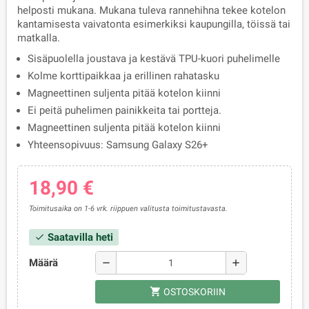
helposti mukana. Mukana tuleva rannehihna tekee kotelon
kantamisesta vaivatonta esimerkiksi kaupungilla, töissä tai
matkalla.
Sisäpuolella joustava ja kestävä TPU-kuori puhelimelle
Kolme korttipaikkaa ja erillinen rahatasku
Magneettinen suljenta pitää kotelon kiinni
Ei peitä puhelimen painikkeita tai portteja.
Magneettinen suljenta pitää kotelon kiinni
Yhteensopivuus: Samsung Galaxy S26+
18,90 €
Toimitusaika on 1-6 vrk. riippuen valitusta toimitustavasta.
Saatavilla heti
check
Määrä
remove
add
shopping_cart
OSTOSKORIIN