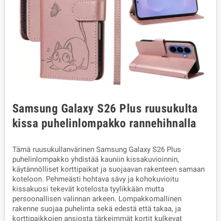
Samsung Galaxy S26 Plus ruusukulta
kissa puhelinlompakko rannehihnalla
Tämä ruusukullanvärinen Samsung Galaxy S26 Plus
puhelinlompakko yhdistää kauniin kissakuvioinnin,
käytännölliset korttipaikat ja suojaavan rakenteen samaan
koteloon. Pehmeästi hohtava sävy ja kohokuvioitu
kissakuosi tekevät kotelosta tyylikkään mutta
persoonallisen valinnan arkeen. Lompakkomallinen
rakenne suojaa puhelinta sekä edestä että takaa, ja
korttipaikkojen ansiosta tärkeimmät kortit kulkevat