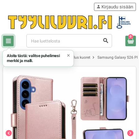
Kirjaudu sisään
person
0
view_headline
search
×
Aloita tästä: valitse puhelimesi
chevron_right
chevron_right
chevron_right
Samsung
Samsung Galaxy S26 Plus kuoret
Samsung Galaxy S26 Plu
merkki ja malli.
chevron_left
chevron_right