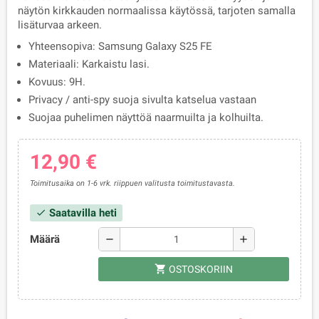
näytön kirkkauden normaalissa käytössä, tarjoten samalla
lisäturvaa arkeen.
Yhteensopiva: Samsung Galaxy S25 FE
Materiaali: Karkaistu lasi.
Kovuus: 9H.
Privacy / anti-spy suoja sivulta katselua vastaan
Suojaa puhelimen näyttöä naarmuilta ja kolhuilta.
12,90 €
Toimitusaika on 1-6 vrk. riippuen valitusta toimitustavasta.
Saatavilla heti
check
Määrä
remove
add
shopping_cart
OSTOSKORIIN