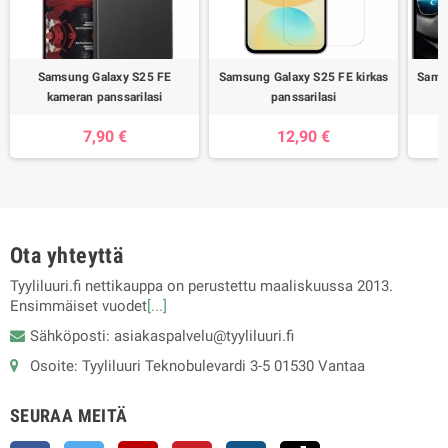
Samsung Galaxy S25 FE
Samsung Galaxy S25 FE kirkas
Sams
kameran panssarilasi
panssarilasi
7,90 €
12,90 €
Ota yhteyttä
Tyyliluuri.fi nettikauppa on perustettu maaliskuussa 2013.
Ensimmäiset vuodet
[...]
Sähköposti: asiakaspalvelu@tyyliluuri.fi
Osoite: Tyyliluuri Teknobulevardi 3-5 01530 Vantaa
SEURAA MEITÄ