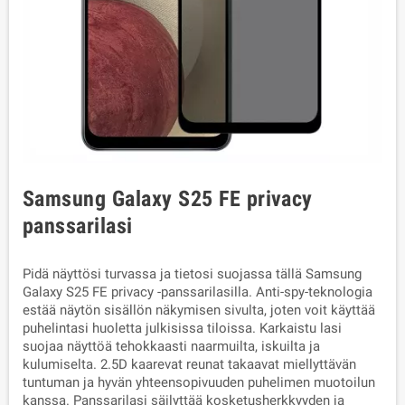
Samsung Galaxy S25 FE privacy
panssarilasi
Pidä näyttösi turvassa ja tietosi suojassa tällä Samsung
Galaxy S25 FE privacy -panssarilasilla. Anti-spy-teknologia
estää näytön sisällön näkymisen sivulta, joten voit käyttää
puhelintasi huoletta julkisissa tiloissa. Karkaistu lasi
suojaa näyttöä tehokkaasti naarmuilta, iskuilta ja
kulumiselta. 2.5D kaarevat reunat takaavat miellyttävän
tuntuman ja hyvän yhteensopivuuden puhelimen muotoilun
kanssa. Panssarilasi säilyttää kosketusherkkyyden ja