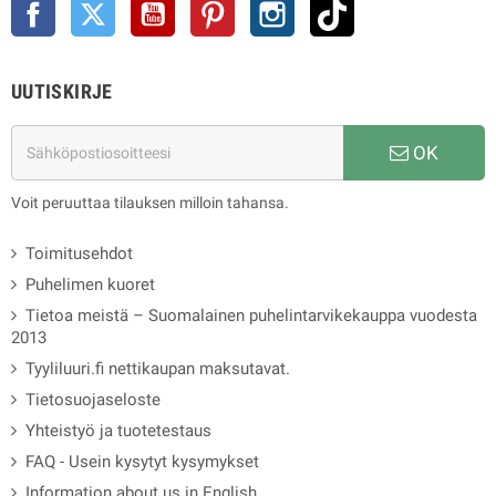
Facebook
Twitter
YouTube
Pinterest
Instagram
TikTok
UUTISKIRJE
OK
Voit peruuttaa tilauksen milloin tahansa.
Toimitusehdot
Puhelimen kuoret
Tietoa meistä – Suomalainen puhelintarvikekauppa vuodesta
2013
Tyyliluuri.fi nettikaupan maksutavat.
Tietosuojaseloste
Yhteistyö ja tuotetestaus
FAQ - Usein kysytyt kysymykset
Information about us in English