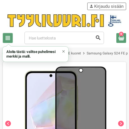
Kirjaudu sisään
person
0
view_headline
search
×
Aloita tästä: valitse puhelimesi
chevron_right
chevron_right
chevron_right
Samsung
Samsung Galaxy S24 FE kuoret
Samsung Galaxy S24 FE pa
merkki ja malli.
chevron_left
chevron_right