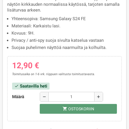
näytön kirkkauden normaalissa käytössä, tarjoten samalla
lisäturvaa arkeen.
Yhteensopiva: Samsung Galaxy S24 FE
Materiaali: Karkaistu lasi.
Kovuus: 9H.
Privacy / anti-spy suoja sivulta katselua vastaan
Suojaa puhelimen näyttöä naarmuilta ja kolhuilta.
12,90 €
Toimitusaika on 1-6 vrk. riippuen valitusta toimitustavasta.
Saatavilla heti
check
Määrä
remove
add
shopping_cart
OSTOSKORIIN