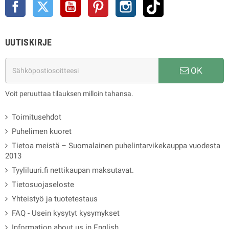
Facebook
Twitter
YouTube
Pinterest
Instagram
TikTok
UUTISKIRJE
OK
Voit peruuttaa tilauksen milloin tahansa.
Toimitusehdot
Puhelimen kuoret
Tietoa meistä – Suomalainen puhelintarvikekauppa vuodesta
2013
Tyyliluuri.fi nettikaupan maksutavat.
Tietosuojaseloste
Yhteistyö ja tuotetestaus
FAQ - Usein kysytyt kysymykset
Information about us in English