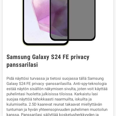
Samsung Galaxy S24 FE privacy
panssarilasi
Pidä näyttösi turvassa ja tietosi suojassa tällä Samsung
Galaxy S24 FE privacy -panssarilasilla. Anti-spy-teknologia
estää näytön sisällön näkymisen sivulta, joten voit käyttää
puhelintasi huoletta julkisissa tiloissa. Karkaistu lasi
suojaa näyttöä tehokkaasti naarmuilta, iskuilta ja
kulumiselta. 2.5D kaarevat reunat takaavat miellyttävän
tuntuman ja hyvän yhteensopivuuden puhelimen muotoilun
kanssa. Panssarilasi säilyttää kosketusherkkyyden ja