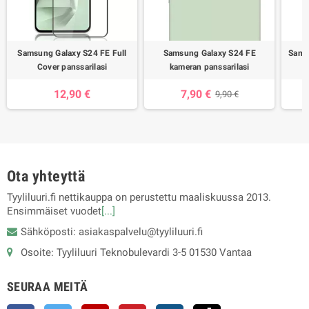
Samsung Galaxy S24 FE Full
Samsung Galaxy S24 FE
Sams
Cover panssarilasi
kameran panssarilasi
12,90 €
7,90 €
9,90 €
Ota yhteyttä
Tyyliluuri.fi nettikauppa on perustettu maaliskuussa 2013.
Ensimmäiset vuodet
[...]
Sähköposti: asiakaspalvelu@tyyliluuri.fi
Osoite: Tyyliluuri Teknobulevardi 3-5 01530 Vantaa
SEURAA MEITÄ