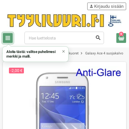
Kirjaudu sisään
person
0
view_headline
search
×
Aloita tästä: valitse puhelimesi
chevron_right
chevron_right
chevron_right
Samsung
Samsung Galaxy Ace 4 kuoret
Galaxy Ace 4 suojakalvo
merkki ja malli.
-2,00 €