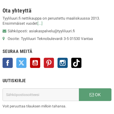
Ota yhteyttä
Tyyliluuri.fi nettikauppa on perustettu maaliskuussa 2013.
Ensimmäiset vuodet
[...]
Sähköposti: asiakaspalvelu@tyyliluuri.fi
Osoite: Tyyliluuri Teknobulevardi 3-5 01530 Vantaa
SEURAA MEITÄ
Facebook
Twitter
YouTube
Pinterest
Instagram
TikTok
UUTISKIRJE
OK
Voit peruuttaa tilauksen milloin tahansa.