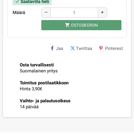
Saatavilla heti
check
Määrä
remove
add
shopping_cart
OSTOSKORIIN
Jaa
Twiittaa
Pinterest
Osta turvallisesti
Suomalainen yritys
Toimitus postilaatikkoon
Hinta 3,90€
Vaihto- ja palautusoikeus
14 päivää