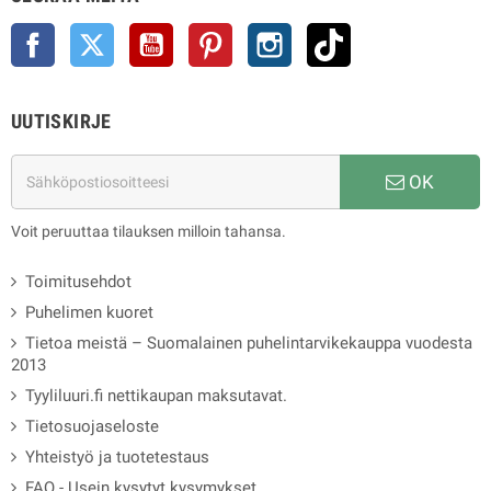
Facebook
Twitter
YouTube
Pinterest
Instagram
TikTok
UUTISKIRJE
OK
Voit peruuttaa tilauksen milloin tahansa.
Toimitusehdot
Puhelimen kuoret
Tietoa meistä – Suomalainen puhelintarvikekauppa vuodesta
2013
Tyyliluuri.fi nettikaupan maksutavat.
Tietosuojaseloste
Yhteistyö ja tuotetestaus
FAQ - Usein kysytyt kysymykset