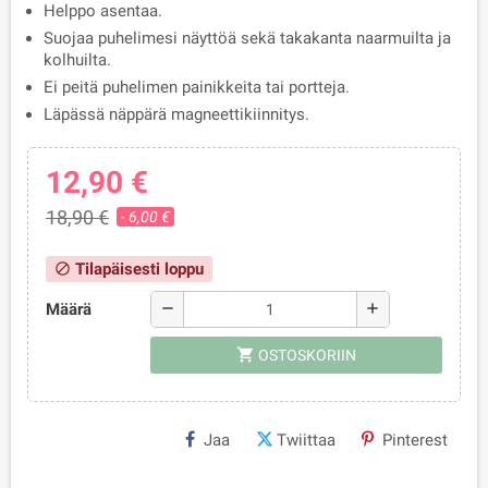
Helppo asentaa.
Suojaa puhelimesi näyttöä sekä takakanta naarmuilta ja
kolhuilta.
Ei peitä puhelimen painikkeita tai portteja.
Läpässä näppärä magneettikiinnitys.
12,90 €
18,90 €
- 6,00 €
Tilapäisesti loppu
block
Määrä
remove
add
shopping_cart
OSTOSKORIIN
Jaa
Twiittaa
Pinterest