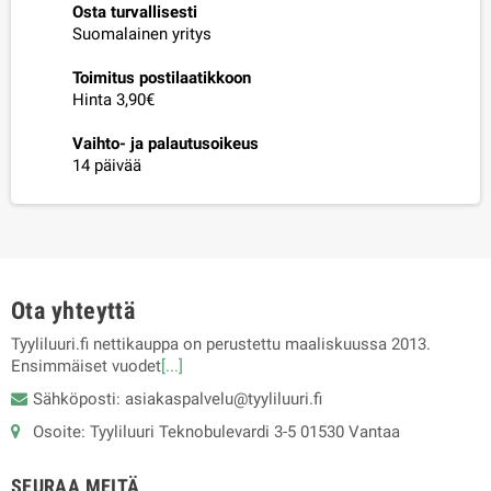
Osta turvallisesti
Suomalainen yritys
Toimitus postilaatikkoon
Hinta 3,90€
Vaihto- ja palautusoikeus
14 päivää
Ota yhteyttä
Tyyliluuri.fi nettikauppa on perustettu maaliskuussa 2013.
Ensimmäiset vuodet
[...]
Sähköposti: asiakaspalvelu@tyyliluuri.fi
Osoite: Tyyliluuri Teknobulevardi 3-5 01530 Vantaa
SEURAA MEITÄ