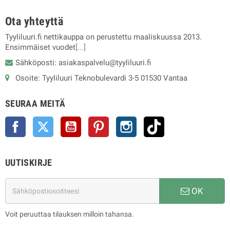
Ota yhteyttä
Tyyliluuri.fi nettikauppa on perustettu maaliskuussa 2013.
Ensimmäiset vuodet
[...]
Sähköposti: asiakaspalvelu@tyyliluuri.fi
Osoite: Tyyliluuri Teknobulevardi 3-5 01530 Vantaa
SEURAA MEITÄ
Facebook
Twitter
YouTube
Pinterest
Instagram
TikTok
UUTISKIRJE
OK
Voit peruuttaa tilauksen milloin tahansa.