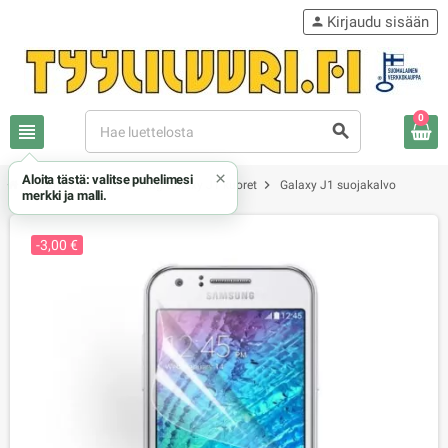
Kirjaudu sisään
person
0
view_headline
search
×
Aloita tästä: valitse puhelimesi
chevron_right
chevron_right
chevron_right
Samsung
Samsung Galaxy J1 kuoret
Galaxy J1 suojakalvo
merkki ja malli.
-3,00 €