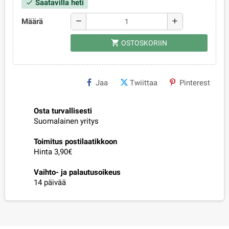
Saatavilla heti
check
Määrä
remove
add
shopping_cart
OSTOSKORIIN
Jaa
Twiittaa
Pinterest
Osta turvallisesti
Suomalainen yritys
Toimitus postilaatikkoon
Hinta 3,90€
Vaihto- ja palautusoikeus
14 päivää