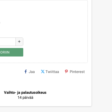
.
add
ORIIN
Jaa
Twiittaa
Pinterest
Vaihto- ja palautusoikeus
14 päivää