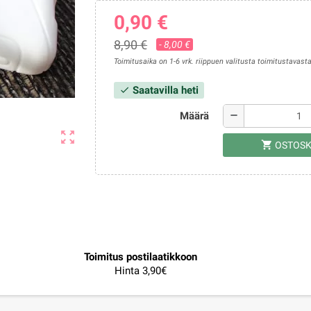
0,90 €
8,90 €
- 8,00 €
Toimitusaika on 1-6 vrk. riippuen valitusta toimitustavasta
Saatavilla heti
check
Määrä
remove
zoom_out_map
shopping_cart
OSTOSK
Toimitus postilaatikkoon
Hinta 3,90€