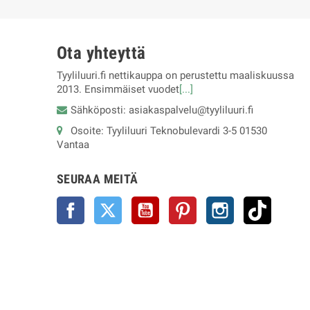
Ota yhteyttä
Tyyliluuri.fi nettikauppa on perustettu maaliskuussa
2013. Ensimmäiset vuodet
[...]
Sähköposti: asiakaspalvelu@tyyliluuri.fi
Osoite: Tyyliluuri Teknobulevardi 3-5 01530
Vantaa
SEURAA MEITÄ
Facebook
Twitter
YouTube
Pinterest
Instagram
TikTok