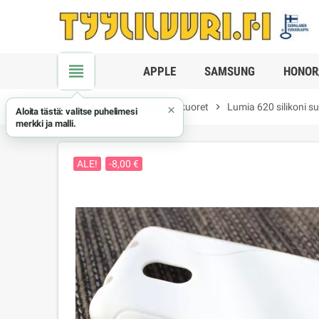
view_headline
APPLE
SAMSUNG
HONOR
chevron_right
Nokia
chevron_right
Lumia 620 kuoret
chevron_right
Lumia 620 silikoni s
×
Aloita tästä: valitse puhelimesi
merkki ja malli.
ALE!
-8,00 €