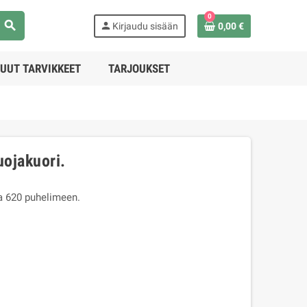
0
search
person
Kirjaudu sisään
0,00 €
UUT TARVIKKEET
TARJOUKSET
uojakuori.
a 620 puhelimeen.