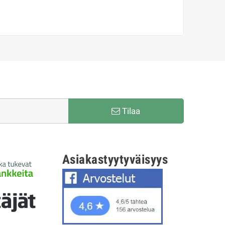
Tilaa
Asiakastyytyväisyys