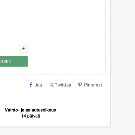
.
add
ORIIN
Jaa
Twiittaa
Pinterest
Vaihto- ja palautusoikeus
14 päivää