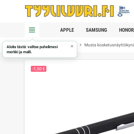
view_headline
APPLE
SAMSUNG
HONOR
chevron_right
Kosketusnäyttökynät
chevron_right
Musta kosketusnäyttökyn
×
Aloita tästä: valitse puhelimesi
merkki ja malli.
-1,50 €