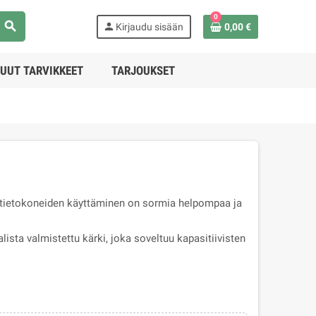
0
search
person
Kirjaudu sisään
0,00 €
UUT TARVIKKEET
TARJOUKSET
t-tietokoneiden käyttäminen on sormia helpompaa ja
ista valmistettu kärki, joka soveltuu kapasitiivisten