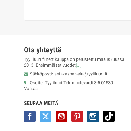
Ota yhteyttä
Tyyliluuri.fi nettikauppa on perustettu maaliskuussa
2013. Ensimmäiset vuodet
[...]
Sähköposti: asiakaspalvelu@tyyliluuri.fi
Osoite: Tyyliluuri Teknobulevardi 3-5 01530
Vantaa
SEURAA MEITÄ
Facebook
Twitter
YouTube
Pinterest
Instagram
TikTok