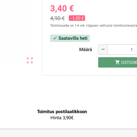
3,40 €
4,90 €
- 1,50 €
Toimitusaika on 1-6 vrk. riippuen valitusta toimitustavasta
Saatavilla heti
check
Määrä
remove
zoom_out_map
shopping_cart
OSTOSK
Toimitus postilaatikkoon
Hinta 3,90€