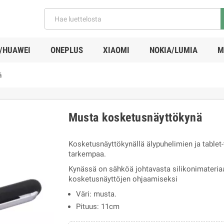
/HUAWEI
ONEPLUS
XIAOMI
NOKIA/LUMIA
M
ä
Musta kosketusnäyttökynä
Kosketusnäyttökynällä älypuhelimien ja table
tarkempaa.
Kynässä on sähköä johtavasta silikonimateriaal
kosketusnäyttöjen ohjaamiseksi
Väri: musta.
Pituus: 11cm