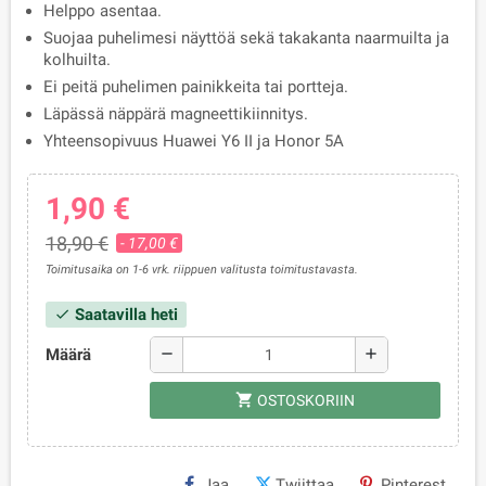
Helppo asentaa.
Suojaa puhelimesi näyttöä sekä takakanta naarmuilta ja
kolhuilta.
Ei peitä puhelimen painikkeita tai portteja.
Läpässä näppärä magneettikiinnitys.
Yhteensopivuus Huawei Y6 II ja Honor 5A
1,90 €
18,90 €
- 17,00 €
Toimitusaika on 1-6 vrk. riippuen valitusta toimitustavasta.
Saatavilla heti
check
Määrä
remove
add
shopping_cart
OSTOSKORIIN
Jaa
Twiittaa
Pinterest