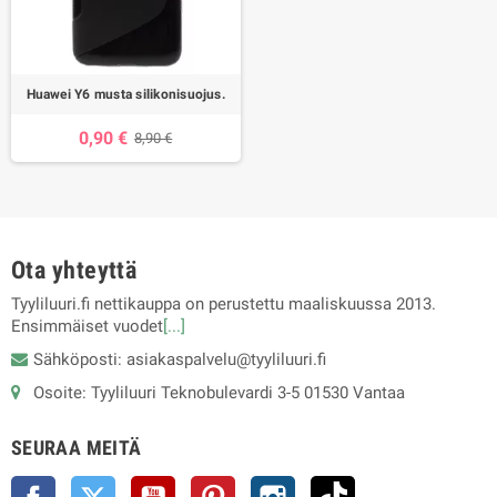
Huawei Y6 musta silikonisuojus.
0,90 €
8,90 €
Ota yhteyttä
Tyyliluuri.fi nettikauppa on perustettu maaliskuussa 2013.
Ensimmäiset vuodet
[...]
Sähköposti: asiakaspalvelu@tyyliluuri.fi
Osoite: Tyyliluuri Teknobulevardi 3-5 01530 Vantaa
SEURAA MEITÄ
Facebook
Twitter
YouTube
Pinterest
Instagram
TikTok