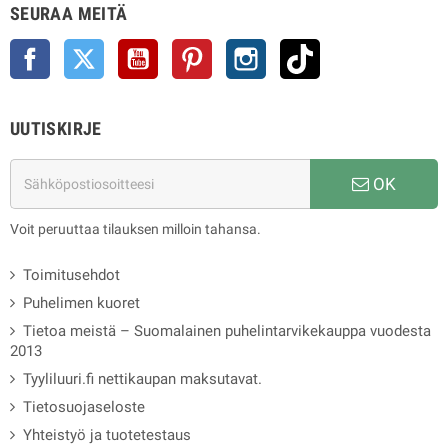
SEURAA MEITÄ
Facebook
Twitter
YouTube
Pinterest
Instagram
TikTok
UUTISKIRJE
OK
Voit peruuttaa tilauksen milloin tahansa.
Toimitusehdot
Puhelimen kuoret
Tietoa meistä – Suomalainen puhelintarvikekauppa vuodesta
2013
Tyyliluuri.fi nettikaupan maksutavat.
Tietosuojaseloste
Yhteistyö ja tuotetestaus