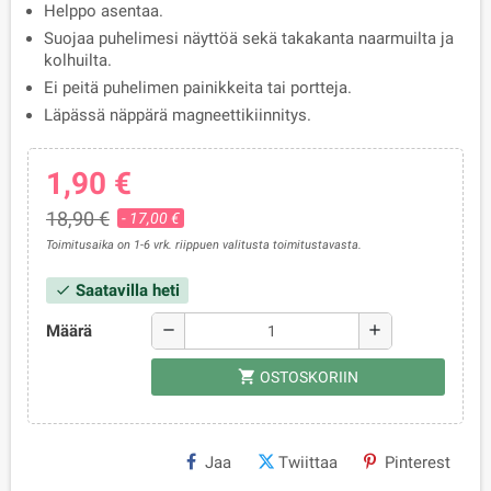
Helppo asentaa.
Suojaa puhelimesi näyttöä sekä takakanta naarmuilta ja
kolhuilta.
Ei peitä puhelimen painikkeita tai portteja.
Läpässä näppärä magneettikiinnitys.
1,90 €
18,90 €
- 17,00 €
Toimitusaika on 1-6 vrk. riippuen valitusta toimitustavasta.
Saatavilla heti
check
Määrä
remove
add
shopping_cart
OSTOSKORIIN
Jaa
Twiittaa
Pinterest