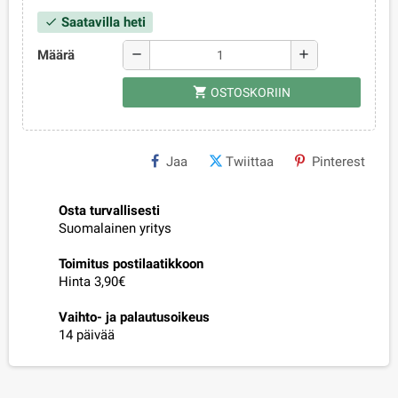
Saatavilla heti
check
Määrä
remove
add
shopping_cart
OSTOSKORIIN
Jaa
Twiittaa
Pinterest
Osta turvallisesti
Suomalainen yritys
Toimitus postilaatikkoon
Hinta 3,90€
Vaihto- ja palautusoikeus
14 päivää