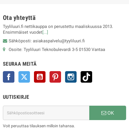
Ota yhteyttä
Tyyliluuri.fi nettikauppa on perustettu maaliskuussa 2013.
Ensimmäiset vuodet
[...]
Sähköposti: asiakaspalvelu@tyyliluuri.fi
Osoite: Tyyliluuri Teknobulevardi 3-5 01530 Vantaa
SEURAA MEITÄ
Facebook
Twitter
YouTube
Pinterest
Instagram
TikTok
UUTISKIRJE
OK
Voit peruuttaa tilauksen milloin tahansa.