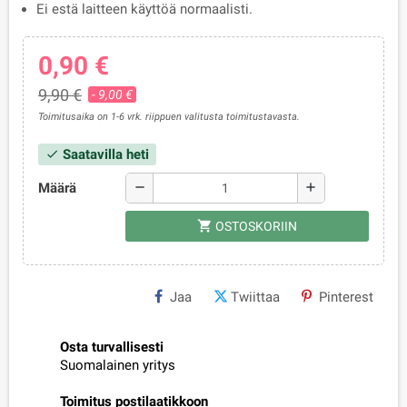
Ei estä laitteen käyttöä normaalisti.
0,90 €
9,90 €
- 9,00 €
Toimitusaika on 1-6 vrk. riippuen valitusta toimitustavasta.
Saatavilla heti
check
Määrä
remove
add
shopping_cart
OSTOSKORIIN
Jaa
Twiittaa
Pinterest
Osta turvallisesti
Suomalainen yritys
Toimitus postilaatikkoon