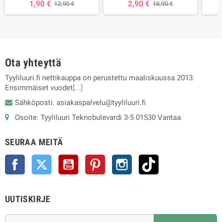
1,90 €
2,90 €
12,90 €
18,90 €
Ota yhteyttä
Tyyliluuri.fi nettikauppa on perustettu maaliskuussa 2013.
Ensimmäiset vuodet
[...]
Sähköposti: asiakaspalvelu@tyyliluuri.fi
Osoite: Tyyliluuri Teknobulevardi 3-5 01530 Vantaa
SEURAA MEITÄ
Facebook
Twitter
YouTube
Pinterest
Instagram
TikTok
UUTISKIRJE