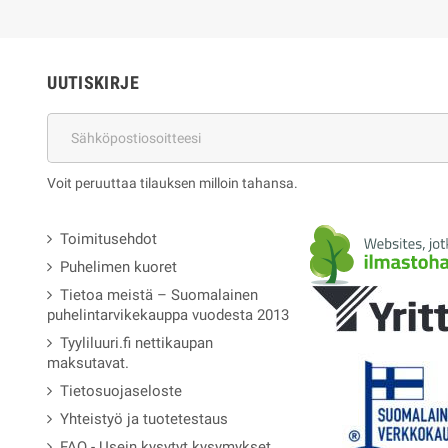
UUTISKIRJE
Voit peruuttaa tilauksen milloin tahansa.
Toimitusehdot
Puhelimen kuoret
Tietoa meistä – Suomalainen
puhelintarvikekauppa vuodesta 2013
Tyyliluuri.fi nettikaupan
maksutavat.
Tietosuojaseloste
Yhteistyö ja tuotetestaus
FAQ - Usein kysytyt kysymykset