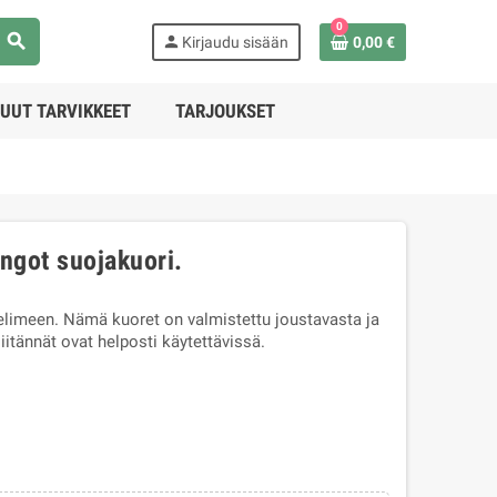
0
search
person
Kirjaudu sisään
0,00 €
UUT TARVIKKEET
TARJOUKSET
ngot suojakuori.
limeen. Nämä kuoret on valmistettu joustavasta ja
iitännät ovat helposti käytettävissä.