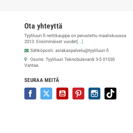
Ota yhteyttä
Tyyliluuri.fi nettikauppa on perustettu maaliskuussa
2013. Ensimmäiset vuodet
[...]
Sähköposti: asiakaspalvelu@tyyliluuri.fi
Osoite: Tyyliluuri Teknobulevardi 3-5 01530
Vantaa
SEURAA MEITÄ
Facebook
Twitter
YouTube
Pinterest
Instagram
TikTok