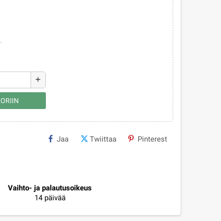
.
add
ORIIN
Jaa
Twiittaa
Pinterest
Vaihto- ja palautusoikeus
14 päivää