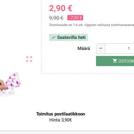
2,90 €
9,90 €
- 7,00 €
Toimitusaika on 1-6 vrk. riippuen valitusta toimitustavasta
Saatavilla heti
check
Määrä
remove
zoom_out_map
shopping_cart
OSTOSK
Toimitus postilaatikkoon
Hinta 3,90€