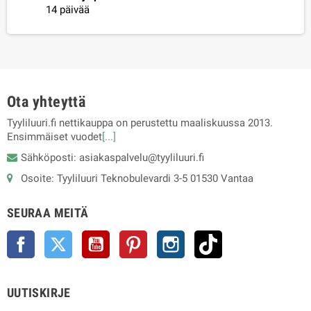
14 päivää
Ota yhteyttä
Tyyliluuri.fi nettikauppa on perustettu maaliskuussa 2013.
Ensimmäiset vuodet
[...]
Sähköposti: asiakaspalvelu@tyyliluuri.fi
Osoite: Tyyliluuri Teknobulevardi 3-5 01530 Vantaa
SEURAA MEITÄ
Facebook
Twitter
YouTube
Pinterest
Instagram
TikTok
UUTISKIRJE