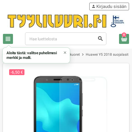
Kirjaudu sisään
person
0
view_headline
search
×
Aloita tästä: valitse puhelimesi
chevron_right
chevron_right
chevron_right
chevron_
Honor / Huawei
Huawei Y5 2018 kuoret
Huawei Y5 2018 suojalasit
merkki ja malli.
-6,50 €