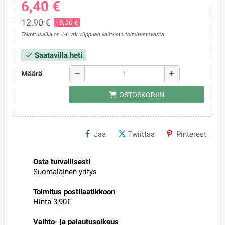
6,40 €
12,90 €
- 6,50 €
Toimitusaika on 1-6 vrk. riippuen valitusta toimitustavasta.
Saatavilla heti
check
Määrä
remove
add
shopping_cart
OSTOSKORIIN
Jaa
Twiittaa
Pinterest
Osta turvallisesti
Suomalainen yritys
Toimitus postilaatikkoon
Hinta 3,90€
Vaihto- ja palautusoikeus