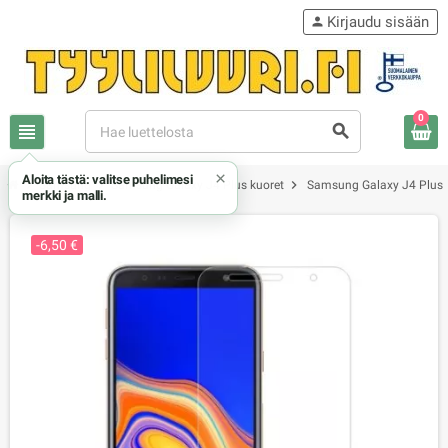
Kirjaudu sisään
person
0
view_headline
search
×
Aloita tästä: valitse puhelimesi
chevron_right
chevron_right
chevron_right
Samsung
Samsung Galaxy J4 Plus kuoret
Samsung Galaxy J4 Plus k
merkki ja malli.
-6,50 €