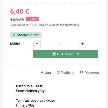
6,40 €
12,90 €
- 6,50 €
Toimitusaika on 1-6 vrk. riippuen valitusta toimitustavasta.
Saatavilla heti
check
Määrä
remove
add
shopping_cart
OSTOSKORIIN
Jaa
Twiittaa
Pinterest
Osta turvallisesti
Suomalainen yritys
Toimitus postilaatikkoon
Hinta 3,90€