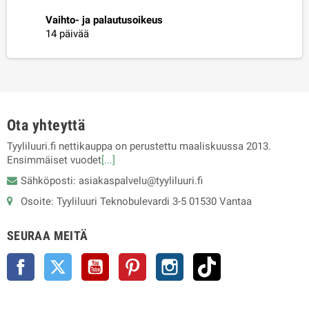
Vaihto- ja palautusoikeus
14 päivää
Ota yhteyttä
Tyyliluuri.fi nettikauppa on perustettu maaliskuussa 2013.
Ensimmäiset vuodet
[...]
Sähköposti: asiakaspalvelu@tyyliluuri.fi
Osoite: Tyyliluuri Teknobulevardi 3-5 01530 Vantaa
SEURAA MEITÄ
Facebook
Twitter
YouTube
Pinterest
Instagram
TikTok