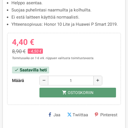
Helppo asentaa.
Suojaa puhelintasi naarmuilta ja kolhuilta.
Ei estä laitteen käyttöä normaalisti.
Yhteensopivuus: Honor 10 Lite ja Huawei P Smart 2019.
4,40 €
8,90 €
- 4,50 €
Toimitusaika on 1-6 vrk. riippuen valitusta toimitustavasta.
Saatavilla heti
check
Määrä
remove
add
shopping_cart
OSTOSKORIIN
Jaa
Twiittaa
Pinterest