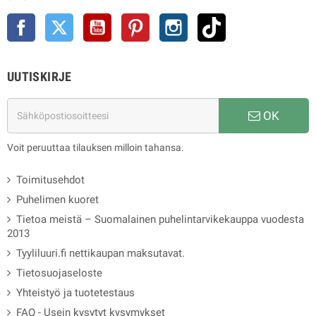
Facebook
Twitter
YouTube
Pinterest
Instagram
TikTok
UUTISKIRJE
OK
Voit peruuttaa tilauksen milloin tahansa.
Toimitusehdot
Puhelimen kuoret
Tietoa meistä – Suomalainen puhelintarvikekauppa vuodesta
2013
Tyyliluuri.fi nettikaupan maksutavat.
Tietosuojaseloste
Yhteistyö ja tuotetestaus
FAQ - Usein kysytyt kysymykset