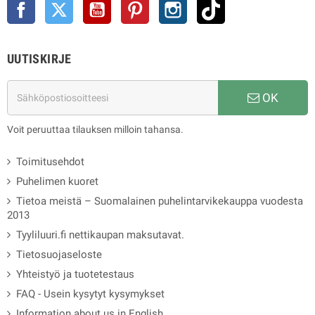
Facebook
Twitter
YouTube
Pinterest
Instagram
TikTok
UUTISKIRJE
OK
Voit peruuttaa tilauksen milloin tahansa.
Toimitusehdot
Puhelimen kuoret
Tietoa meistä – Suomalainen puhelintarvikekauppa vuodesta
2013
Tyyliluuri.fi nettikaupan maksutavat.
Tietosuojaseloste
Yhteistyö ja tuotetestaus
FAQ - Usein kysytyt kysymykset
Information about us in English