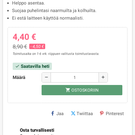
Helppo asentaa.
Suojaa puhelintasi naarmuilta ja kolhuilta.
Ei estä laitteen käyttöä normaalisti.
4,40 €
8,90 €
- 4,50 €
Toimitusaika on 1-6 vrk. riippuen valitusta toimitustavasta.
Saatavilla heti
check
Määrä
remove
add
shopping_cart
OSTOSKORIIN
Jaa
Twiittaa
Pinterest
Osta turvallisesti