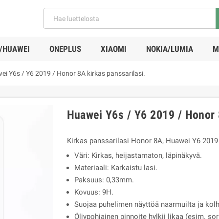
/HUAWEI
ONEPLUS
XIAOMI
NOKIA/LUMIA
M
i Y6s / Y6 2019 / Honor 8A kirkas panssarilasi.
Huawei Y6s / Y6 2019 / Honor 
Kirkas panssarilasi Honor 8A, Huawei Y6 2019
Väri: Kirkas, heijastamaton, läpinäkyvä.
Materiaali: Karkaistu lasi.
Paksuus: 0,33mm.
Kovuus: 9H.
Suojaa puhelimen näyttöä naarmuilta ja kolhu
Öljypohjainen pinnoite hylkii likaa (esim. sor