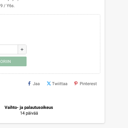
9 / Y6s.
add
ORIIN
Jaa
Twiittaa
Pinterest
Vaihto- ja palautusoikeus
14 päivää