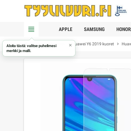
view_headline
APPLE
SAMSUNG
HONOR
chevron_right
Honor / Huawei
chevron_right
Huawei Y6 2019 kuoret
chevron_right
Huawe
×
Aloita tästä: valitse puhelimesi
merkki ja malli.