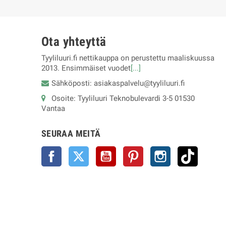
Ota yhteyttä
Tyyliluuri.fi nettikauppa on perustettu maaliskuussa
2013. Ensimmäiset vuodet
[...]
Sähköposti: asiakaspalvelu@tyyliluuri.fi
Osoite: Tyyliluuri Teknobulevardi 3-5 01530
Vantaa
SEURAA MEITÄ
Facebook
Twitter
YouTube
Pinterest
Instagram
TikTok