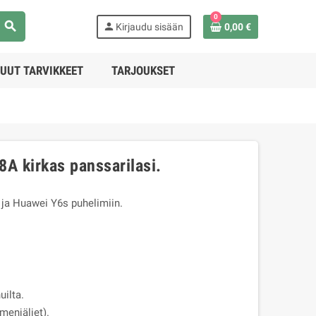
0
search
person
Kirjaudu sisään
0,00 €
UUT TARVIKKEET
TARJOUKSET
8A kirkas panssarilasi.
 ja Huawei Y6s puhelimiin.
ilta.
menjäljet).