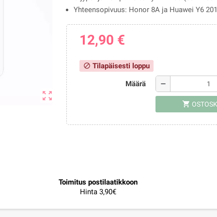
Yhteensopivuus: Honor 8A ja Huawei Y6 201
12,90 €
Tilapäisesti loppu
block
Määrä
remove
zoom_out_map
shopping_cart
OSTOSK
Toimitus postilaatikkoon
Hinta 3,90€