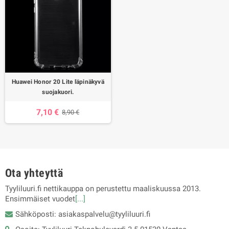
Huawei Honor 20 Lite läpinäkyvä
suojakuori.
7,10 €
8,90 €
Ota yhteyttä
Tyyliluuri.fi nettikauppa on perustettu maaliskuussa 2013.
Ensimmäiset vuodet
[...]
Sähköposti: asiakaspalvelu@tyyliluuri.fi