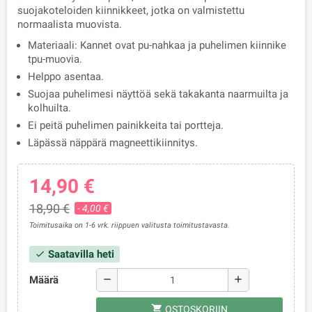
suojakoteloiden kiinnikkeet, jotka on valmistettu
normaalista muovista.
Materiaali: Kannet ovat pu-nahkaa ja puhelimen kiinnike
tpu-muovia.
Helppo asentaa.
Suojaa puhelimesi näyttöä sekä takakanta naarmuilta ja
kolhuilta.
Ei peitä puhelimen painikkeita tai portteja.
Läpässä näppärä magneettikiinnitys.
14,90 €
18,90 €
- 4,00 €
Toimitusaika on 1-6 vrk. riippuen valitusta toimitustavasta.
Saatavilla heti
check
Määrä
remove
add
shopping_cart
OSTOSKORIIN