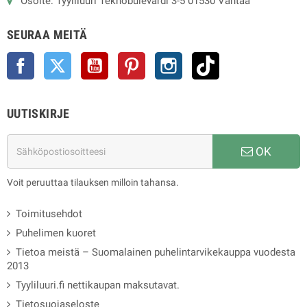
Osoite: Tyyliluuri Teknobulevardi 3-5 01530 Vantaa
SEURAA MEITÄ
Facebook
Twitter
YouTube
Pinterest
Instagram
TikTok
UUTISKIRJE
OK
Voit peruuttaa tilauksen milloin tahansa.
Toimitusehdot
Puhelimen kuoret
Tietoa meistä – Suomalainen puhelintarvikekauppa vuodesta
2013
Tyyliluuri.fi nettikaupan maksutavat.
Tietosuojaseloste