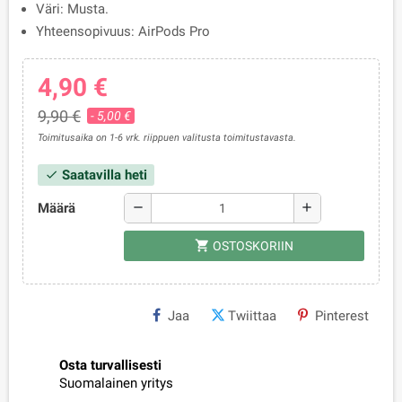
Väri: Musta.
Yhteensopivuus: AirPods Pro
4,90 €
9,90 €
- 5,00 €
Toimitusaika on 1-6 vrk. riippuen valitusta toimitustavasta.
Saatavilla heti
check
Määrä
remove
add
shopping_cart
OSTOSKORIIN
Jaa
Twiittaa
Pinterest
Osta turvallisesti
Suomalainen yritys