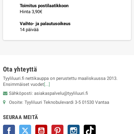
Toimitus postilaatikkoon
Hinta 3,90€
Vaihto- ja palautusoikeus
14 päivää
Ota yhteyttä
Tyyliluuri.fi nettikauppa on perustettu maaliskuussa 2013.
Ensimmäiset vuodet
[...]
Sähköposti: asiakaspalvelu@tyyliluuri.fi
Osoite: Tyyliluuri Teknobulevardi 3-5 01530 Vantaa
SEURAA MEITÄ
Facebook
Twitter
YouTube
Pinterest
Instagram
TikTok