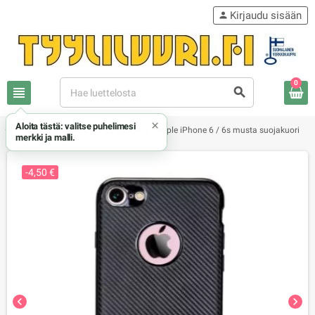
Kirjaudu sisään
person
0
view_headline
search
×
Aloita tästä: valitse puhelimesi
chevron_right
chevron_right
chevron_right
Apple
iPhone 6 / 6s kuoret
Apple iPhone 6 / 6s musta suojakuori
merkki ja malli.
-4,50 €
chevron_left
chevron_right