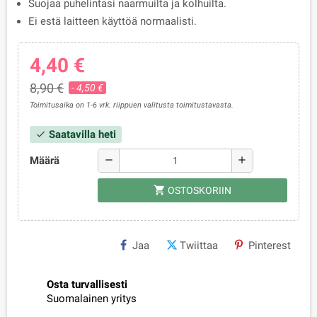
Suojaa puhelintasi naarmuilta ja kolhuilta.
Ei estä laitteen käyttöä normaalisti.
4,40 €
8,90 €
- 4,50 €
Toimitusaika on 1-6 vrk. riippuen valitusta toimitustavasta.
Saatavilla heti
check
Määrä
remove
add
shopping_cart
OSTOSKORIIN
Jaa
Twiittaa
Pinterest
Osta turvallisesti
Suomalainen yritys