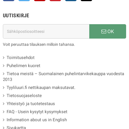
UUTISKIRJE
OK
Voit peruuttaa tilauksen milloin tahansa.
Toimitusehdot
Puhelimen kuoret
Tietoa meistä – Suomalainen puhelintarvikekauppa vuodesta
2013
Tyyliluuri.fi nettikaupan maksutavat.
Tietosuojaseloste
Yhteistyö ja tuotetestaus
FAQ - Usein kysytyt kysymykset
Information about us in English
Sivukartta