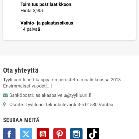
Toimitus postilaatikkoon
Hinta 3,90€
Vaihto- ja palautusoikeus
14 päivää
Ota yhteyttä
Tyyliluuri.fi nettikauppa on perustettu maaliskuussa 2013.
Ensimmäiset vuodet
[...]
Sähköposti: asiakaspalvelu@tyyliluuri.fi
Osoite: Tyyliluuri Teknobulevardi 3-5 01530 Vantaa
SEURAA MEITÄ
Facebook
Twitter
YouTube
Pinterest
Instagram
TikTok