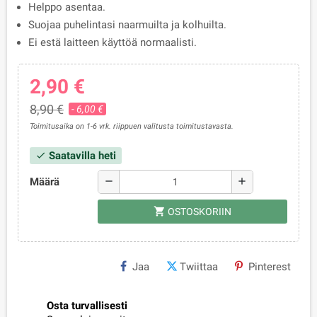
Helppo asentaa.
Suojaa puhelintasi naarmuilta ja kolhuilta.
Ei estä laitteen käyttöä normaalisti.
2,90 €
8,90 €
- 6,00 €
Toimitusaika on 1-6 vrk. riippuen valitusta toimitustavasta.
Saatavilla heti
check
Määrä
remove
add
shopping_cart
OSTOSKORIIN
Jaa
Twiittaa
Pinterest
Osta turvallisesti