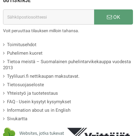
UUTISKIRJE
OK
Voit peruuttaa tilauksen milloin tahansa.
Toimitusehdot
Puhelimen kuoret
Tietoa meistä – Suomalainen puhelintarvikekauppa vuodesta
2013
Tyyliluuri.fi nettikaupan maksutavat.
Tietosuojaseloste
Yhteistyö ja tuotetestaus
FAQ - Usein kysytyt kysymykset
Information about us in English
Sivukartta