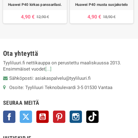
Huawei P40 kirkas panssarilasi.
Huawei P40 musta suojakotelo
4,90 €
4,90 €
12,90 €
18,90 €
Ota yhteyttä
Tyyliluuri.fi nettikauppa on perustettu maaliskuussa 2013.
Ensimmäiset vuodet
[...]
Sähköposti: asiakaspalvelu@tyyliluuri.fi
Osoite: Tyyliluuri Teknobulevardi 3-5 01530 Vantaa
SEURAA MEITÄ
Facebook
Twitter
YouTube
Pinterest
Instagram
TikTok