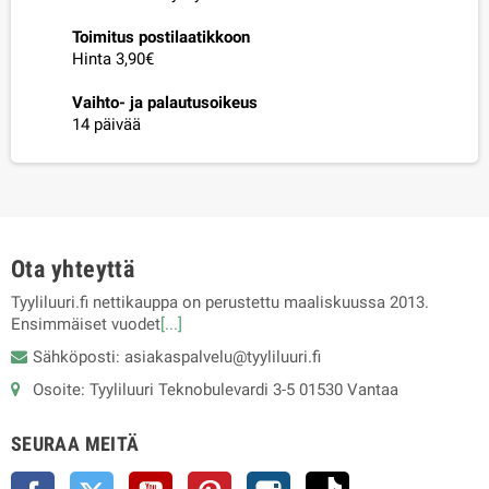
Toimitus postilaatikkoon
Hinta 3,90€
Vaihto- ja palautusoikeus
14 päivää
Ota yhteyttä
Tyyliluuri.fi nettikauppa on perustettu maaliskuussa 2013.
Ensimmäiset vuodet
[...]
Sähköposti: asiakaspalvelu@tyyliluuri.fi
Osoite: Tyyliluuri Teknobulevardi 3-5 01530 Vantaa
SEURAA MEITÄ
Facebook
Twitter
YouTube
Pinterest
Instagram
TikTok