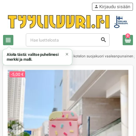
Kirjaudu sisään
person
0
view_headline
search
×
Aloita tästä: valitse puhelimesi
chevron_right
chevron_right
chevron_right
Apple
AirPods kotelot
AirPods kotelon suojakuori vaaleanpunainen j
merkki ja malli.
-5,00 €