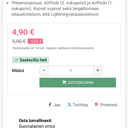
Yhteensopivuus: AirPods (2. sukupolvi) ja AirPods (1.
sukupolvi). Kuoret sopivat sekä langattomaan
latauskoteloon, että Lightning-latauskoteloon.
4,90 €
9,90 €
- 5,00 €
Toimitusaika on 1-6 vrk. riippuen valitusta toimitustavasta.
Saatavilla heti
check
Määrä
remove
add
shopping_cart
OSTOSKORIIN
Jaa
Twiittaa
Pinterest
Osta turvallisesti
Suomalainen yritys