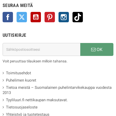
SEURAA MEITÄ
Facebook
Twitter
YouTube
Pinterest
Instagram
TikTok
UUTISKIRJE
OK
Voit peruuttaa tilauksen milloin tahansa.
Toimitusehdot
Puhelimen kuoret
Tietoa meistä – Suomalainen puhelintarvikekauppa vuodesta
2013
Tyyliluuri.fi nettikaupan maksutavat.
Tietosuojaseloste
Yhteistyö ja tuotetestaus