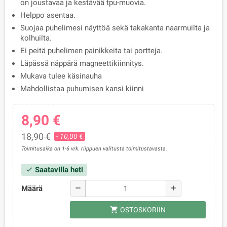
on joustavaa ja kestävää tpu-muovia.
Helppo asentaa.
Suojaa puhelimesi näyttöä sekä takakanta naarmuilta ja
kolhuilta.
Ei peitä puhelimen painikkeita tai portteja.
Läpässä näppärä magneettikiinnitys.
Mukava tulee käsinauha
Mahdollistaa puhumisen kansi kiinni
8,90 €
18,90 €
- 10,00 €
Toimitusaika on 1-6 vrk. riippuen valitusta toimitustavasta.
Saatavilla heti
check
Määrä
remove
add
shopping_cart
OSTOSKORIIN