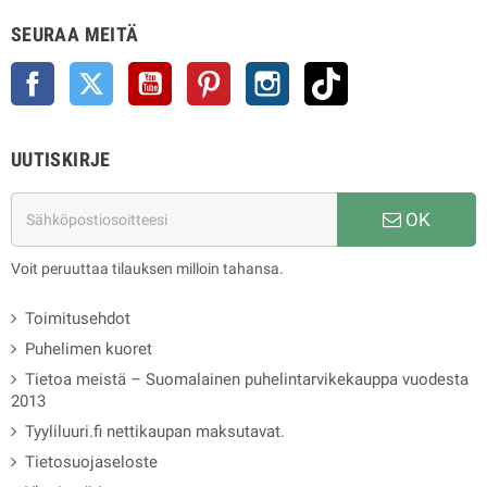
SEURAA MEITÄ
Facebook
Twitter
YouTube
Pinterest
Instagram
TikTok
UUTISKIRJE
OK
Voit peruuttaa tilauksen milloin tahansa.
Toimitusehdot
Puhelimen kuoret
Tietoa meistä – Suomalainen puhelintarvikekauppa vuodesta
2013
Tyyliluuri.fi nettikaupan maksutavat.
Tietosuojaseloste