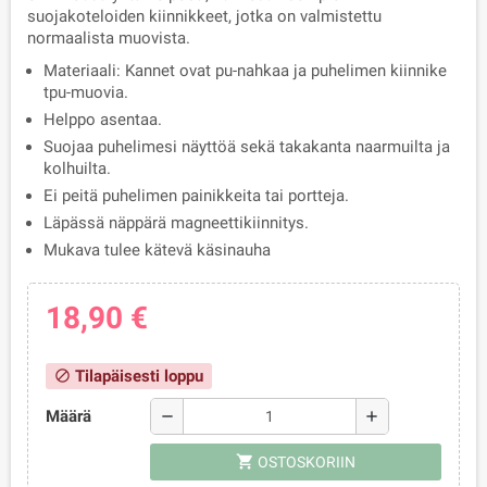
suojakoteloiden kiinnikkeet, jotka on valmistettu
normaalista muovista.
Materiaali: Kannet ovat pu-nahkaa ja puhelimen kiinnike
tpu-muovia.
Helppo asentaa.
Suojaa puhelimesi näyttöä sekä takakanta naarmuilta ja
kolhuilta.
Ei peitä puhelimen painikkeita tai portteja.
Läpässä näppärä magneettikiinnitys.
Mukava tulee kätevä käsinauha
18,90 €
Tilapäisesti loppu
block
Määrä
remove
add
shopping_cart
OSTOSKORIIN