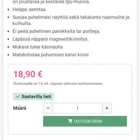
on joustavaa ja kestävää tpu-muovia.
Helppo asentaa.
Suojaa puhelimesi näyttöä sekä takakanta naarmuilta ja
kolhuilta.
Ei peitä puhelimen painikkeita tai portteja.
Läpässä näppärä magneettikiinnitys.
Mukava tulee käsinauha
Mahdollistaa puhumisen kansi kiinni
18,90 €
Toimitusaika on 1-6 vrk. riippuen valitusta toimitustavasta.
Saatavilla heti
check
Määrä
remove
add
shopping_cart
OSTOSKORIIN