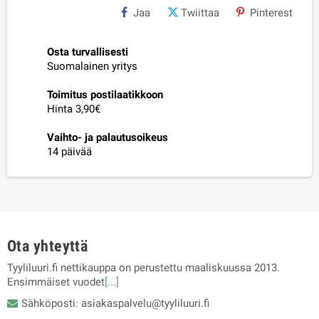
Jaa
Twiittaa
Pinterest
Osta turvallisesti
Suomalainen yritys
Toimitus postilaatikkoon
Hinta 3,90€
Vaihto- ja palautusoikeus
14 päivää
Ota yhteyttä
Tyyliluuri.fi nettikauppa on perustettu maaliskuussa 2013.
Ensimmäiset vuodet
[...]
Sähköposti: asiakaspalvelu@tyyliluuri.fi