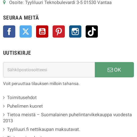
Osoite: Tyyliluuri Teknobulevardi 3-5 01530 Vantaa
SEURAA MEITÄ
Facebook
Twitter
YouTube
Pinterest
Instagram
TikTok
UUTISKIRJE
OK
Voit peruuttaa tilauksen milloin tahansa.
Toimitusehdot
Puhelimen kuoret
Tietoa meistä – Suomalainen puhelintarvikekauppa vuodesta
2013
Tyyliluuri.fi nettikaupan maksutavat.