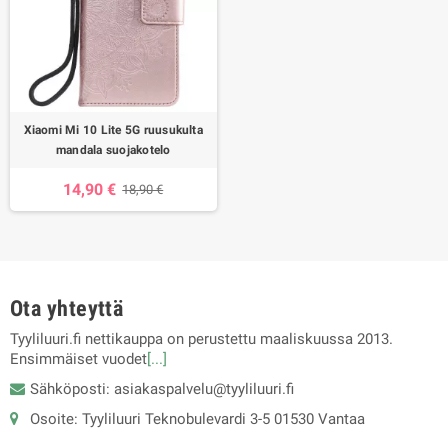
Xiaomi Mi 10 Lite 5G ruusukulta
mandala suojakotelo
14,90 €
18,90 €
Ota yhteyttä
Tyyliluuri.fi nettikauppa on perustettu maaliskuussa 2013.
Ensimmäiset vuodet
[...]
Sähköposti: asiakaspalvelu@tyyliluuri.fi
Osoite: Tyyliluuri Teknobulevardi 3-5 01530 Vantaa