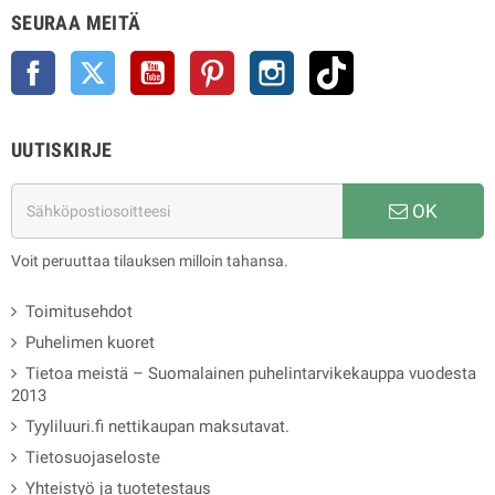
SEURAA MEITÄ
Facebook
Twitter
YouTube
Pinterest
Instagram
TikTok
UUTISKIRJE
OK
Voit peruuttaa tilauksen milloin tahansa.
Toimitusehdot
Puhelimen kuoret
Tietoa meistä – Suomalainen puhelintarvikekauppa vuodesta
2013
Tyyliluuri.fi nettikaupan maksutavat.
Tietosuojaseloste
Yhteistyö ja tuotetestaus