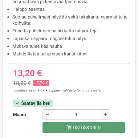
on joustavaa ja kestävää tpu-muovia.
Helppo asentaa.
Suojaa puhelimesi näyttöä sekä takakanta naarmuilta ja
kolhuilta.
Ei peitä puhelimen painikkeita tai portteja.
Läpässä näppärä magneettikiinnitys.
Mukava tulee käsinauha
Mahdollistaa puhumisen kansi kiinni
13,20 €
18,90 €
- 5,70 €
Toimitusaika on 1-6 vrk. riippuen valitusta toimitustavasta.
Saatavilla heti
check
Määrä
remove
add
shopping_cart
OSTOSKORIIN