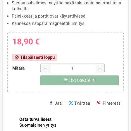
Suojaa puhelimesi näyttöä sekä takakanta naarmuilta ja
kolhuilta.
Painikkeet ja portit ovat käytettävissä.
Kannessa näppärä magneettikiinnitys.
18,90 €
Tilapäisesti loppu
block
Määrä
remove
add
shopping_cart
OSTOSKORIIN
Jaa
Twiittaa
Pinterest
Osta turvallisesti
Suomalainen yritys