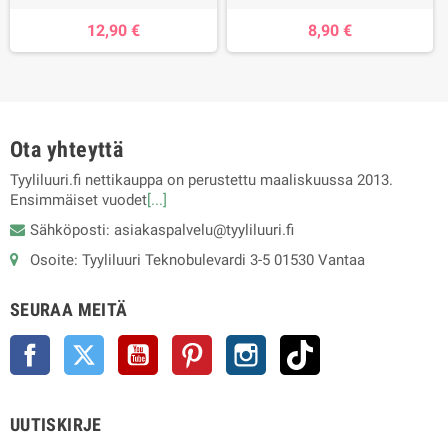
12,90 €
8,90 €
Ota yhteyttä
Tyyliluuri.fi nettikauppa on perustettu maaliskuussa 2013.
Ensimmäiset vuodet
[...]
Sähköposti: asiakaspalvelu@tyyliluuri.fi
Osoite: Tyyliluuri Teknobulevardi 3-5 01530 Vantaa
SEURAA MEITÄ
Facebook
Twitter
YouTube
Pinterest
Instagram
TikTok
UUTISKIRJE