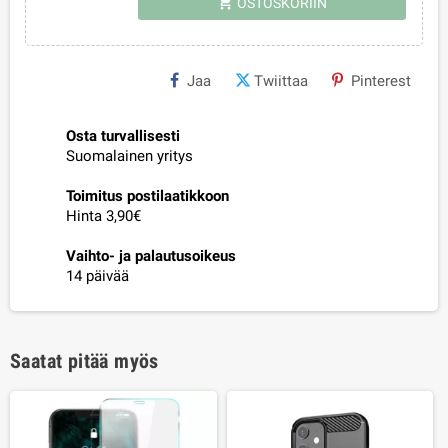
shopping_cart
OSTOSKORIIN
Jaa
Twiittaa
Pinterest
Osta turvallisesti
Suomalainen yritys
Toimitus postilaatikkoon
Hinta 3,90€
Vaihto- ja palautusoikeus
14 päivää
Saatat pitää myös