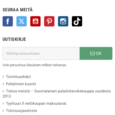
SEURAA MEITÄ
Facebook
Twitter
YouTube
Pinterest
Instagram
TikTok
UUTISKIRJE
OK
Voit peruuttaa tilauksen milloin tahansa.
Toimitusehdot
Puhelimen kuoret
Tietoa meistä – Suomalainen puhelintarvikekauppa vuodesta
2013
Tyyliluuri.fi nettikaupan maksutavat.
Tietosuojaseloste