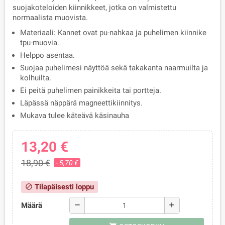
suojakoteloiden kiinnikkeet, jotka on valmistettu
normaalista muovista.
Materiaali: Kannet ovat pu-nahkaa ja puhelimen kiinnike
tpu-muovia.
Helppo asentaa.
Suojaa puhelimesi näyttöä sekä takakanta naarmuilta ja
kolhuilta.
Ei peitä puhelimen painikkeita tai portteja.
Läpässä näppärä magneettikiinnitys.
Mukava tulee käteävä käsinauha
13,20 €
18,90 €
- 5,70 €
Tilapäisesti loppu
block
Määrä
remove
add