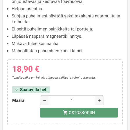
on joustavaa ja kestävää tpu-muovia.
Helppo asentaa.
Suojaa puhelimesi näyttöä sekä takakanta naarmuilta ja
kolhuilta.
Ei peitä puhelimen painikkeita tai portteja.
Läpässä näppärä magneettikiinnitys.
Mukava tulee käsinauha
Mahdollistaa puhumisen kansi kiinni
18,90 €
Toimitusaika on 1-6 vrk. riippuen valitusta toimitustavasta.
Saatavilla heti
check
Määrä
remove
add
shopping_cart
OSTOSKORIIN