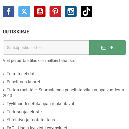
Facebook
Twitter
YouTube
Pinterest
Instagram
TikTok
UUTISKIRJE
OK
Voit peruuttaa tilauksen milloin tahansa.
Toimitusehdot
Puhelimen kuoret
Tietoa meistä – Suomalainen puhelintarvikekauppa vuodesta
2013
Tyyliluuri.fi nettikaupan maksutavat.
Tietosuojaseloste
Yhteistyö ja tuotetestaus
FAQ - Usein kysytyt kysymykset