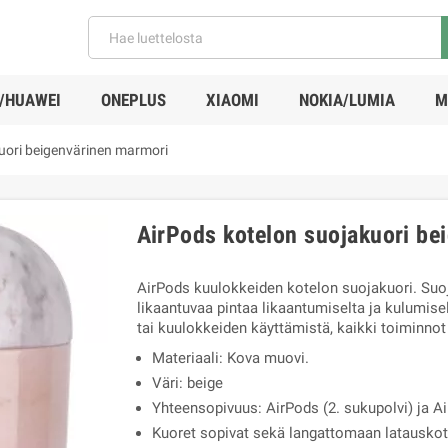
/HUAWEI
ONEPLUS
XIAOMI
NOKIA/LUMIA
M
uori beigenvärinen marmori
AirPods kotelon suojakuori be
AirPods kuulokkeiden kotelon suojakuori. Suoj
likaantuvaa pintaa likaantumiselta ja kulumise
tai kuulokkeiden käyttämistä, kaikki toiminno
Materiaali: Kova muovi.
Väri: beige
Yhteensopivuus: AirPods (2. sukupolvi) ja Ai
Kuoret sopivat sekä langattomaan latauskote