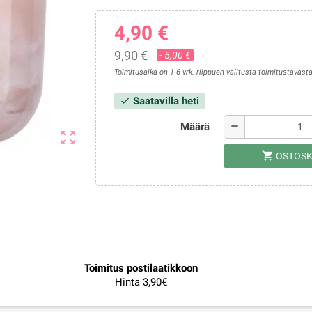
4,90 €
9,90 €
- 5,00 €
Toimitusaika on 1-6 vrk. riippuen valitusta toimitustavasta
Saatavilla heti
check
Määrä
remove
zoom_out_map
shopping_cart
OSTOSK
Toimitus postilaatikkoon
Hinta 3,90€