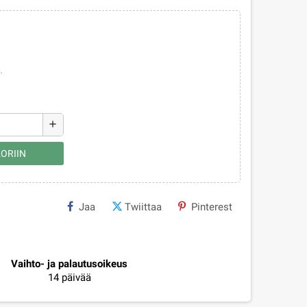
.
add
ORIIN
Jaa
Twiittaa
Pinterest
Vaihto- ja palautusoikeus
14 päivää