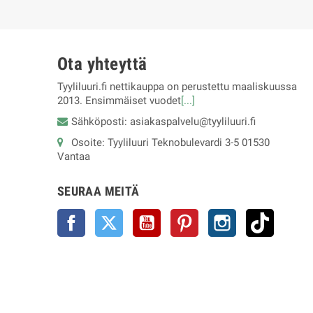
Ota yhteyttä
Tyyliluuri.fi nettikauppa on perustettu maaliskuussa
2013. Ensimmäiset vuodet
[...]
Sähköposti: asiakaspalvelu@tyyliluuri.fi
Osoite: Tyyliluuri Teknobulevardi 3-5 01530
Vantaa
SEURAA MEITÄ
Facebook
Twitter
YouTube
Pinterest
Instagram
TikTok