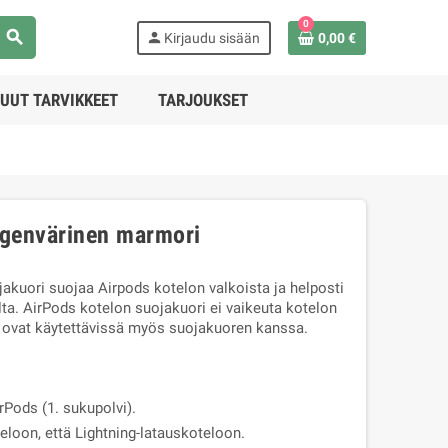
0
search
person
Kirjaudu sisään
0,00 €
UUT TARVIKKEET
TARJOUKSET
igenvärinen marmori
akuori suojaa Airpods kotelon valkoista ja helposti
lta. AirPods kotelon suojakuori ei vaikeuta kotelon
t ovat käytettävissä myös suojakuoren kanssa.
rPods (1. sukupolvi).
loon, että Lightning-latauskoteloon.