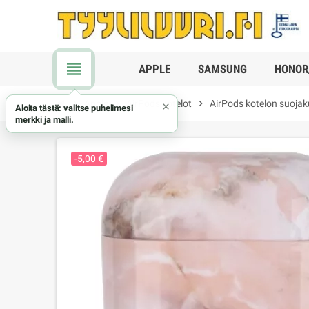
view_headline
APPLE
SAMSUNG
HONOR
chevron_right
Apple
chevron_right
AirPods kotelot
chevron_right
AirPods kotelon suojak
×
Aloita tästä: valitse puhelimesi
merkki ja malli.
-5,00 €