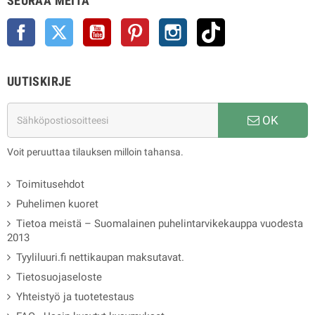
SEURAA MEITÄ
Facebook
Twitter
YouTube
Pinterest
Instagram
TikTok
UUTISKIRJE
OK
Voit peruuttaa tilauksen milloin tahansa.
Toimitusehdot
Puhelimen kuoret
Tietoa meistä – Suomalainen puhelintarvikekauppa vuodesta
2013
Tyyliluuri.fi nettikaupan maksutavat.
Tietosuojaseloste
Yhteistyö ja tuotetestaus