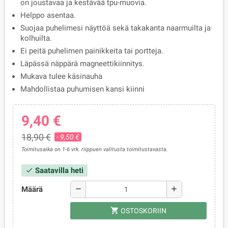
on joustavaa ja kestävää tpu-muovia.
Helppo asentaa.
Suojaa puhelimesi näyttöä sekä takakanta naarmuilta ja
kolhuilta.
Ei peitä puhelimen painikkeita tai portteja.
Läpässä näppärä magneettikiinnitys.
Mukava tulee käsinauha
Mahdollistaa puhumisen kansi kiinni
9,40 €
18,90 €
- 9,50 €
Toimitusaika on 1-6 vrk. riippuen valitusta toimitustavasta.
Saatavilla heti
check
Määrä
remove
add
shopping_cart
OSTOSKORIIN