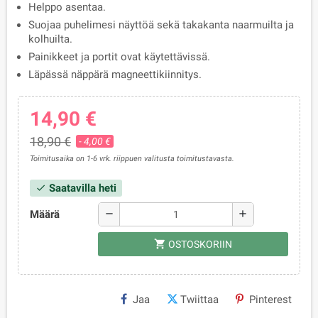
Helppo asentaa.
Suojaa puhelimesi näyttöä sekä takakanta naarmuilta ja
kolhuilta.
Painikkeet ja portit ovat käytettävissä.
Läpässä näppärä magneettikiinnitys.
14,90 €
18,90 €
- 4,00 €
Toimitusaika on 1-6 vrk. riippuen valitusta toimitustavasta.
Saatavilla heti
check
Määrä
remove
add
shopping_cart
OSTOSKORIIN
Jaa
Twiittaa
Pinterest