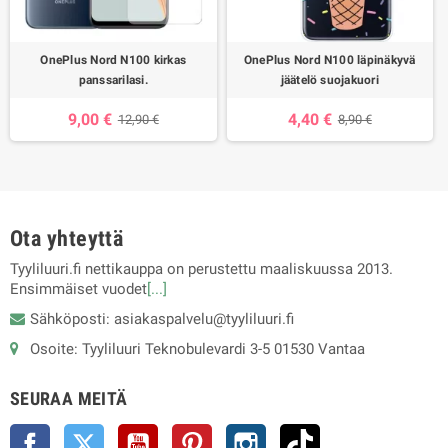
OnePlus Nord N100 kirkas
OnePlus Nord N100 läpinäkyvä
panssarilasi.
jäätelö suojakuori
9,00 €
4,40 €
12,90 €
8,90 €
Ota yhteyttä
Tyyliluuri.fi nettikauppa on perustettu maaliskuussa 2013.
Ensimmäiset vuodet
[...]
Sähköposti: asiakaspalvelu@tyyliluuri.fi
Osoite: Tyyliluuri Teknobulevardi 3-5 01530 Vantaa
SEURAA MEITÄ
Facebook
Twitter
YouTube
Pinterest
Instagram
TikTok