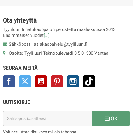
Ota yhteyttä
Tyyliluuri.fi nettikauppa on perustettu maaliskuussa 2013.
Ensimmäiset vuodet
[...]
Sähköposti: asiakaspalvelu@tyyliluuri.fi
Osoite: Tyyliluuri Teknobulevardi 3-5 01530 Vantaa
SEURAA MEITÄ
Facebook
Twitter
YouTube
Pinterest
Instagram
TikTok
UUTISKIRJE
OK
Voit peruuttaa tilauksen milloin tahansa.