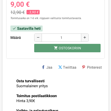
9,00 €
12,90 €
- 3,90 €
Toimitusaika on 1-6 vrk. riippuen valitusta toimitustavasta.
Saatavilla heti
check
Määrä
remove
add
shopping_cart
OSTOSKORIIN
Jaa
Twiittaa
Pinterest
Osta turvallisesti
Suomalainen yritys
Toimitus postilaatikkoon
Hinta 3,90€
Vaihto- ja palautusoikeus